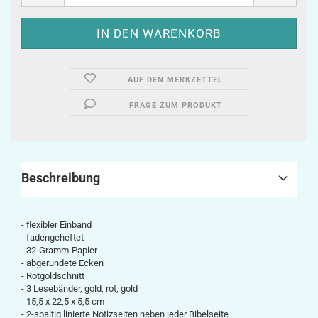
AUF DEN MERKZETTEL
FRAGE ZUM PRODUKT
Beschreibung
- flexibler Einband
- fadengeheftet
- 32-Gramm-Papier
- abgerundete Ecken
- Rotgoldschnitt
- 3 Lesebänder, gold, rot, gold
-
15,5 x 22,5 x 5,5
cm
- 2-spaltig linierte Notizseiten neben jeder Bibelseite