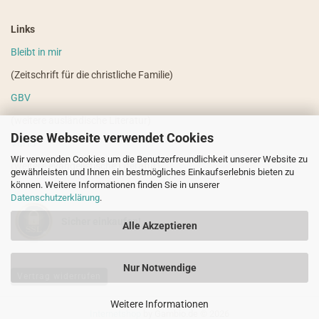
Links
Bleibt in mir
(Zeitschrift für die christliche Familie)
GBV
(weitere ausländische Literatur)
Diese Webseite verwendet Cookies
VdHS
Wir verwenden Cookies um die Benutzerfreundlichkeit unserer Website zu
(weitere evangelistische Literatur)
gewährleisten und Ihnen ein bestmögliches Einkaufserlebnis bieten zu
können. Weitere Informationen finden Sie in unserer
Datenschutzerklärung
.
Sicher einkaufen!
Alle Akzeptieren
Nur Notwendige
Vertrag widerrufen
Weitere Informationen
Internetshop
by Gambio.de © 2026