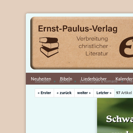
Neuheiten
Bibeln
Liederbücher
Kalender
»
»
»
Startseite
Bücher
Erzählungen & Romane
Erw
« Erster
« zurück
weiter »
Letzter »
97
Artikel