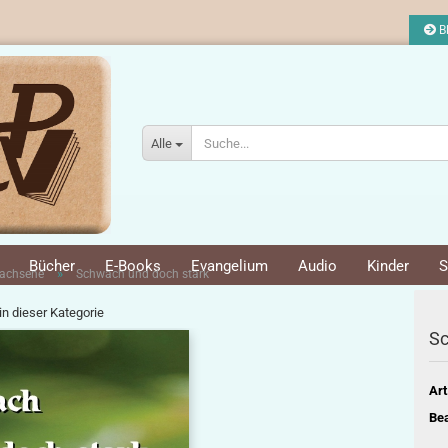
Bl
Alle
Bücher
E-Books
Evangelium
Audio
Kinder
S
»
achsene
Schwach und doch stark
 in dieser Kategorie
Sc
Art
Bea