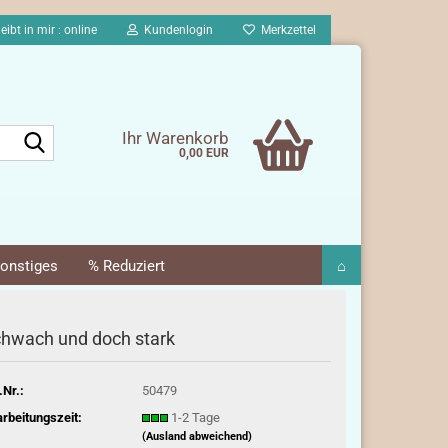
eibt in mir : online
Kundenlogin
Merkzettel
Suche...
Ihr Warenkorb
0,00 EUR
onstiges
% Reduziert
⌂
hwach und doch stark
.Nr.:
50479
rbeitungszeit:
1-2 Tage
(Ausland abweichend)