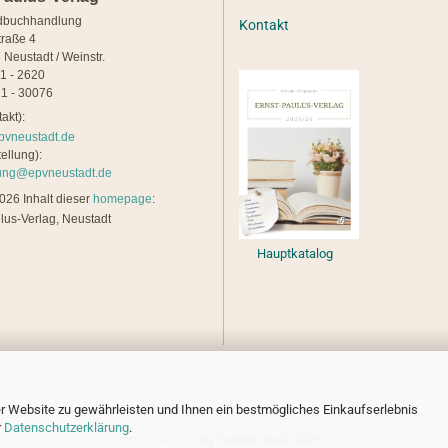
dbuchhandlung
Kontakt
traße 4
 Neustadt / Weinstr.
21 - 2620
1 - 30076
akt):
pvneustadt.de
ellung):
lung@epvneustadt.de
26 Inhalt dieser
homepage
:
lus-Verlag, Neustadt
Hauptkatalog
r Website zu gewährleisten und Ihnen ein bestmögliches Einkaufserlebnis
r
Datenschutzerklärung
.
Internetshop
by Gambio.de © 2026