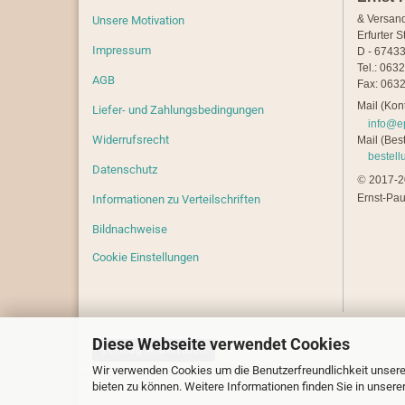
& Versan
Unsere Motivation
Erfurter S
Impressum
D - 67433
Tel.: 063
AGB
Fax: 0632
Mail (Kont
Liefer- und Zahlungsbedingungen
info@e
Widerrufsrecht
Mail (Best
bestel
Datenschutz
©
2017-20
Ernst-Pau
Informationen zu Verteilschriften
Bildnachweise
Cookie Einstellungen
Diese Webseite verwendet Cookies
Vertrag widerrufen
Wir verwenden Cookies um die Benutzerfreundlichkeit unsere
bieten zu können. Weitere Informationen finden Sie in unsere