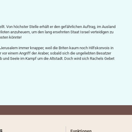
ellt. Von höchster Stelle erhält er den gefährlichen Auftrag, im Ausland
iloten anzuheuern, um den lang ersehnten Staat Israel verteidigen zu
kosten könnte!
n Jerusalem immer knapper, weil die Briten kaum noch Hilfskonvois in
r vor einem Angriff der Araber, sobald sich die ungeliebten Besatzer
ib und Seele im Kampf um die Altstadt. Doch wird sich Rachels Gebet
S
Funktionen