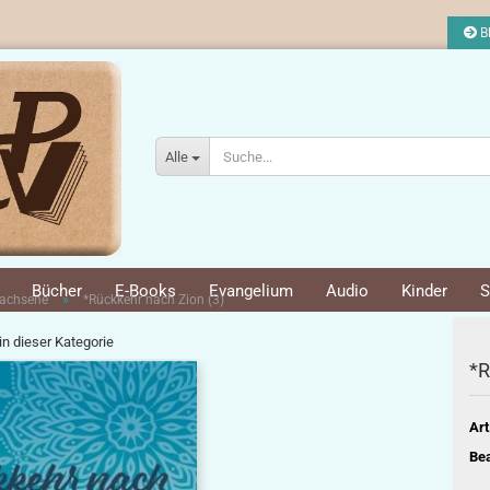
Bl
Alle
Bücher
E-Books
Evangelium
Audio
Kinder
S
»
achsene
*Rückkehr nach Zion (3)
 in dieser Kategorie
*R
Art
Bea