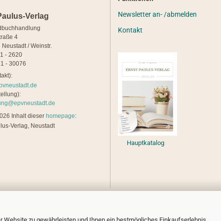
Newsletter an- /abmelden
Paulus-Verlag
dbuchhandlung
Kontakt
traße 4
 Neustadt / Weinstr.
21 - 2620
1 - 30076
akt):
pvneustadt.de
ellung):
lung@epvneustadt.de
26 Inhalt dieser
homepage
:
lus-Verlag, Neustadt
Hauptkatalog
r Website zu gewährleisten und Ihnen ein bestmögliches Einkaufserlebnis