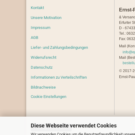
Kontakt
Ernst-
& Versan
Unsere Motivation
Erfurter S
Impressum
D - 67433
Tel.: 063
AGB
Fax: 0632
Mail (Kont
Liefer- und Zahlungsbedingungen
info@e
Widerrufsrecht
Mail (Best
bestel
Datenschutz
©
2017-20
Ernst-Pau
Informationen zu Verteilschriften
Bildnachweise
Cookie Einstellungen
Diese Webseite verwendet Cookies
Vertrag widerrufen
Wir verwenden Cookies um die Benutzerfreundlichkeit unsere