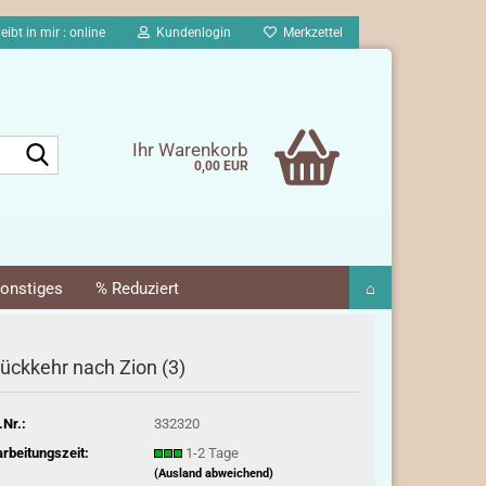
eibt in mir : online
Kundenlogin
Merkzettel
Suche...
Ihr Warenkorb
0,00 EUR
onstiges
% Reduziert
⌂
ückkehr nach Zion (3)
.Nr.:
332320
rbeitungszeit:
1-2 Tage
(Ausland abweichend)