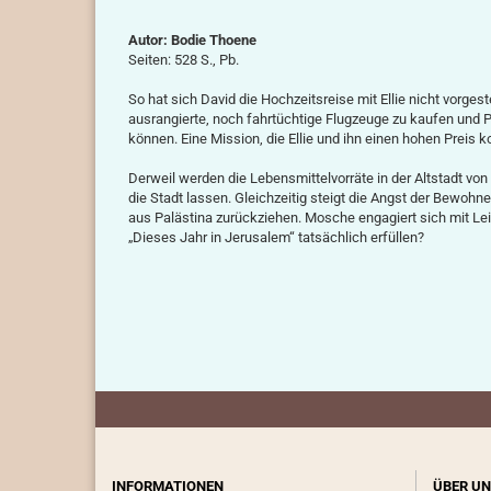
Autor: Bodie Thoene
Seiten:
528 S., Pb.
So hat sich David die Hochzeitsreise mit Ellie nicht vorgest
ausrangierte, noch fahrtüchtige Flugzeuge zu kaufen und P
können. Eine Mission, die Ellie und ihn einen hohen Preis 
Derweil werden die Lebensmittelvorräte in der Altstadt vo
die Stadt lassen. Gleichzeitig steigt die Angst der Bewohne
aus Palästina zurückziehen. Mosche engagiert sich mit Le
„Dieses Jahr in Jerusalem“ tatsächlich erfüllen?
INFORMATIONEN
ÜBER UN