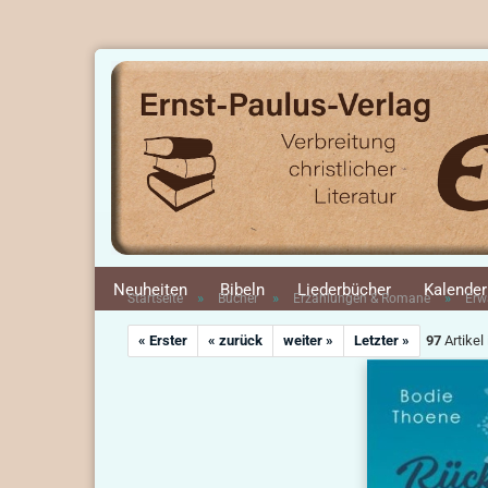
Neuheiten
Bibeln
Liederbücher
Kalender
»
»
»
Startseite
Bücher
Erzählungen & Romane
Erw
« Erster
« zurück
weiter »
Letzter »
97
Artikel