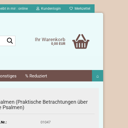
eibt in mir : online
Kundenlogin
Merkzettel
Suche...
Ihr Warenkorb
0,00 EUR
onstiges
% Reduziert
⌂
almen (Praktische Betrachtungen über
e Psalmen)
.Nr.:
01047