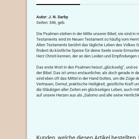
Autor: J. N. Darby
Seiten: 346, geb.
Die Psalmen stehen in der Mitte unserer Bibel; sie sind in 
Testaments wird im Neuen Testament so häufig vom Herrn 
Alten Testaments berührt das tägliche Leben des Volkes Go
findest du köstliche Speise für deine Seele sowie Ermunteru
Herz Christi kennen, der an den Leiden und Empfindungen s
Das erste Wort in den Psalmen heisst „glückselig“, und e
der Bibel. Das ist umso erstaunlicher, als doch gerade in 
sind eben oft das Mittel in der Hand Gottes, um die Züge 
Vertrauen, Demut, praktische Heiligkeit, geistliche Kraft u
die Gläubigen aller Zeiten ein glückseliges Leben, auch mi
auf unsere Herzen aus als „Salomo und alle seine Herrlichk
Kunden, welche diesen Artikel bestellten,