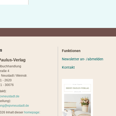
S
Funktionen
Newsletter an- /abmelden
Paulus-Verlag
dbuchhandlung
Kontakt
traße 4
 Neustadt / Weinstr.
21 - 2620
1 - 30076
akt):
pvneustadt.de
ellung):
lung@epvneustadt.de
26 Inhalt dieser
homepage
: