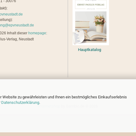
1 - 30076
akt):
pvneustadt.de
ellung):
lung@epvneustadt.de
26 Inhalt dieser
homepage
:
lus-Verlag, Neustadt
Hauptkatalog
r Website zu gewährleisten und Ihnen ein bestmögliches Einkaufserlebnis
r
Datenschutzerklärung
.
Internetshop
by Gambio.de © 2026