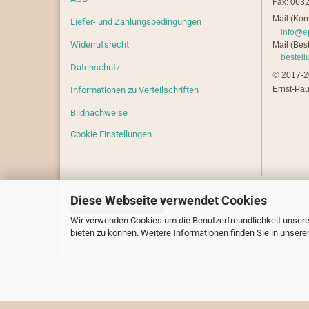
Fax: 0632
Mail (Kont
Liefer- und Zahlungsbedingungen
info@e
Widerrufsrecht
Mail (Best
bestel
Datenschutz
©
2017-20
Ernst-Pau
Informationen zu Verteilschriften
Bildnachweise
Cookie Einstellungen
Diese Webseite verwendet Cookies
Vertrag widerrufen
Wir verwenden Cookies um die Benutzerfreundlichkeit unsere
bieten zu können. Weitere Informationen finden Sie in unsere