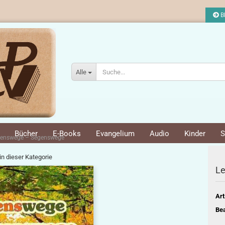
Bl
Alle
Bücher
E-Books
Evangelium
Audio
Kinder
S
denswege – Segenswege
 in dieser Kategorie
L
Art
Bea