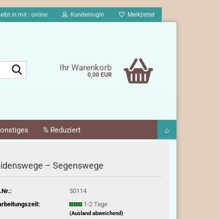
eibt in mir : online
Kundenlogin
Merkzettel
Suche...
Ihr Warenkorb
0,00 EUR
onstiges
% Reduziert
⌂
eidenswege – Segenswege
.Nr.:
50114
rbeitungszeit:
1-2 Tage
(Ausland abweichend)