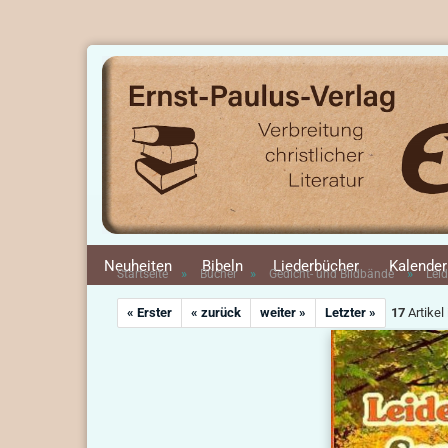
Neuheiten
Bibeln
Liederbücher
Kalender
»
»
»
Startseite
Bücher
Gedicht- und Bildbände
Lei
« Erster
« zurück
weiter »
Letzter »
17
Artikel