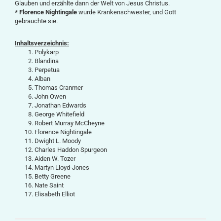
Glauben und erzählte dann der Welt von Jesus Christus.
* Florence Nightingale
wurde Krankenschwester, und Gott
gebrauchte sie.
Inhaltsverzeichnis:
Polykarp
Blandina
Perpetua
Alban
Thomas Cranmer
John Owen
Jonathan Edwards
George Whitefield
Robert Murray McCheyne
Florence Nightingale
Dwight L. Moody
Charles Haddon Spurgeon
Aiden W. Tozer
Martyn Lloyd-Jones
Betty Greene
Nate Saint
Elisabeth Elliot