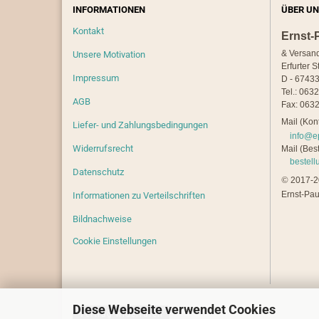
INFORMATIONEN
ÜBER UN
Kontakt
Ernst-
& Versan
Unsere Motivation
Erfurter S
Impressum
D - 67433
Tel.: 063
AGB
Fax: 0632
Mail (Kont
Liefer- und Zahlungsbedingungen
info@e
Widerrufsrecht
Mail (Best
bestel
Datenschutz
©
2017-20
Ernst-Pau
Informationen zu Verteilschriften
Bildnachweise
Cookie Einstellungen
Diese Webseite verwendet Cookies
Vertrag widerrufen