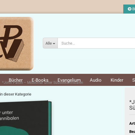
Bl
Alle
Bücher
E-Books
Evangelium
Audio
Kinder
S
*John Paton – Missionar unter Südseekannibalen
 in dieser Kategorie
*J
Sü
Art
Bea