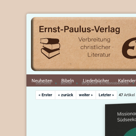
Neuheiten
Bibeln
Liederbücher
Kalender
»
»
»
Startseite
Bücher
Biografien & Erlebnisberichte
« Erster
« zurück
weiter »
Letzter »
47
Artikel