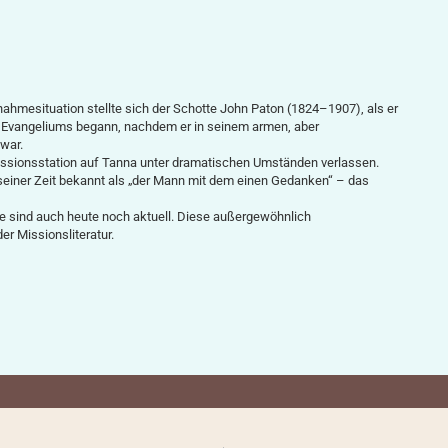
hmesituation stellte sich der Schotte John Paton (1824–1907), als er
s Evangeliums begann, nachdem er in seinem armen, aber
war.
Missionsstation auf Tanna unter dramatischen Umständen verlassen.
seiner Zeit bekannt als „der Mann mit dem einen Gedanken“ – das
 sind auch heute noch aktuell. Diese außergewöhnlich
er Missionsliteratur.