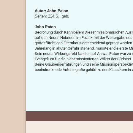
Autor: John Paton
Seiten: 224 S., geb.
John Paton
Bedrohung durch Kannibalen! Dieser missionarischen Ausna
auf den Neuen Hebriden im Pazifik mit der Weitergabe de
gottesfürchtigen Elternhaus entscheidend geprägt worden 
Jahrelang in akuter Gefahr stehend, musste er die erste 
Sein neues Wirkungsfeld fand er auf Aniwa. Paton war zu 
Evangelium für die nicht missionierten Völker der Südsee!
Seine Glaubenserfahrungen und seine Missionsperspektive
beeindruckende Autobiografie gehört zu den Klassikern in d