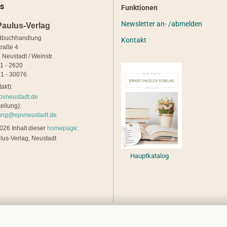
S
Funktionen
Newsletter an- /abmelden
Paulus-Verlag
dbuchhandlung
Kontakt
traße 4
 Neustadt / Weinstr.
21 - 2620
1 - 30076
akt):
pvneustadt.de
ellung):
lung@epvneustadt.de
26 Inhalt dieser
homepage
:
lus-Verlag, Neustadt
Hauptkatalog