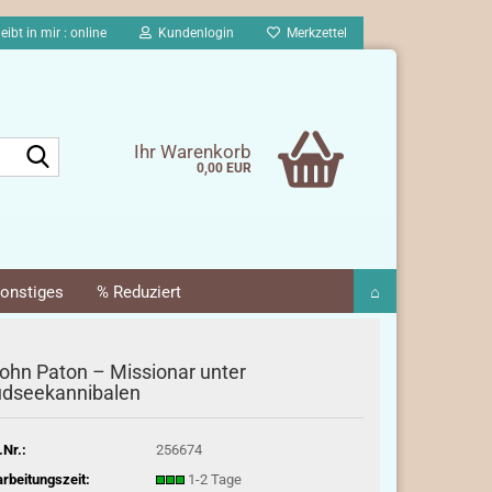
eibt in mir : online
Kundenlogin
Merkzettel
Suche...
Ihr Warenkorb
0,00 EUR
onstiges
% Reduziert
⌂
ohn Paton – Missionar unter
dseekannibalen
.Nr.:
256674
rbeitungszeit:
1-2 Tage