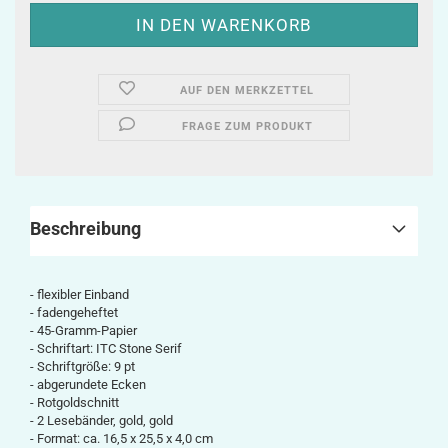
AUF DEN MERKZETTEL
FRAGE ZUM PRODUKT
Beschreibung
- flexibler Einband
- fadengeheftet
- 45-Gramm-Papier
- Schriftart: ITC Stone Serif
- Schriftgröße: 9 pt
- abgerundete Ecken
- Rotgoldschnitt
- 2 Lesebänder, gold, gold
- Format:
ca.
16,5 x 25,5 x 4,0 cm