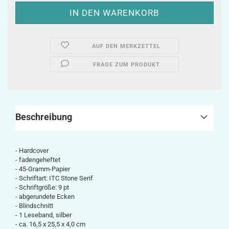
AUF DEN MERKZETTEL
FRAGE ZUM PRODUKT
Beschreibung
- Hardcover
- fadengeheftet
- 45-Gramm-Papier
- Schriftart: ITC Stone Serif
- Schriftgröße: 9 pt
- abgerundete Ecken
- Blindschnitt
- 1 Leseband, silber
-
ca.
16,5 x 25,5 x 4,0 cm