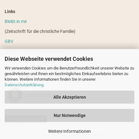
Links
Bleibt in mir
(Zeitschrift für die christliche Familie)
GBV
(weitere ausländische Literatur)
Diese Webseite verwendet Cookies
VdHS
Wir verwenden Cookies um die Benutzerfreundlichkeit unserer Website zu
(weitere evangelistische Literatur)
gewährleisten und Ihnen ein bestmögliches Einkaufserlebnis bieten zu
können. Weitere Informationen finden Sie in unserer
Datenschutzerklärung
.
Sicher einkaufen!
Alle Akzeptieren
Nur Notwendige
Vertrag widerrufen
Weitere Informationen
Internetshop
by Gambio.de © 2026