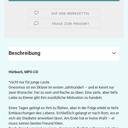
AUF DEN MERKZETTEL
FRAGE ZUM PRODUKT
Beschreibung
Hörbuch, MP3-CD
*nicht nur für junge Leute
Onesimus ist ein Sklave im ersten Jahrhundert – und er kennt nur
zwei Wünsche: frei zu sein und Rache zu üben. Eine zarte, aber tiefe
Liebe zu Eirene gibt ihm zusätzliche Motivation zu handeln.
Eines Tages gelingt es ihm zu fliehen, aber in der Folge erlebt er tiefe
Enttäuschungen des Lebens. Schließlich gelangt er nach Rom, wo er
sich als Gladiator anwerben lässt. Am Ende hat er keine Wahl – er
muss seinen besten Freund töten.