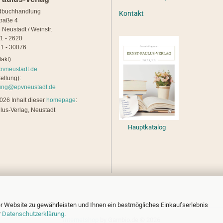
dbuchhandlung
Kontakt
traße 4
 Neustadt / Weinstr.
21 - 2620
1 - 30076
akt):
pvneustadt.de
ellung):
lung@epvneustadt.de
26 Inhalt dieser
homepage
:
lus-Verlag, Neustadt
Hauptkatalog
r Website zu gewährleisten und Ihnen ein bestmögliches Einkaufserlebnis
r
Datenschutzerklärung
.
Internetshop
by Gambio.de © 2026