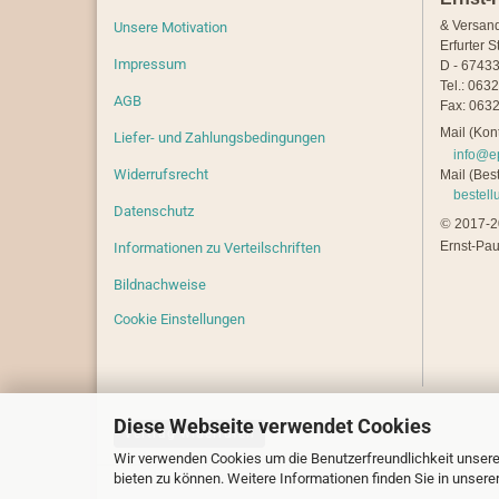
& Versan
Unsere Motivation
Erfurter S
Impressum
D - 67433
Tel.: 063
AGB
Fax: 0632
Mail (Kont
Liefer- und Zahlungsbedingungen
info@e
Widerrufsrecht
Mail (Best
bestel
Datenschutz
©
2017-20
Ernst-Pau
Informationen zu Verteilschriften
Bildnachweise
Cookie Einstellungen
Diese Webseite verwendet Cookies
Vertrag widerrufen
Wir verwenden Cookies um die Benutzerfreundlichkeit unsere
bieten zu können. Weitere Informationen finden Sie in unsere