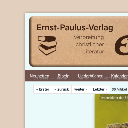
Neuheiten
Bibeln
Liederbücher
Kalender
»
»
»
Startseite
Bücher
Themen
Biblische Lebensbil
« Erster
« zurück
weiter »
Letzter »
30
Artikel