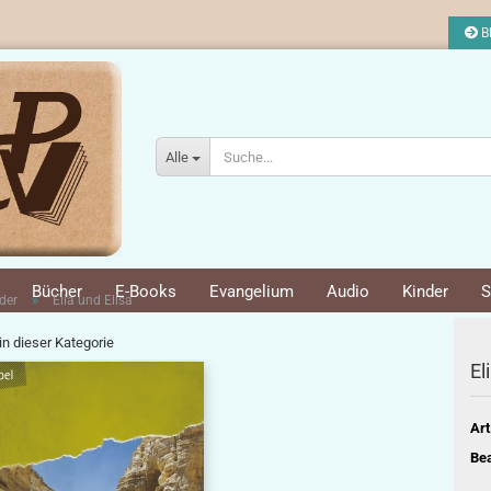
Bl
Alle
Bücher
E-Books
Evangelium
Audio
Kinder
S
»
der
Elia und Elisa
 in dieser Kategorie
El
Art
Bea