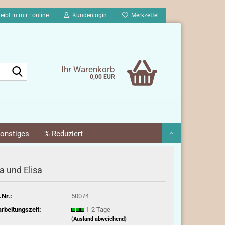
eibt in mir : online
Kundenlogin
Merkzettel
Suche...
Ihr Warenkorb
0,00 EUR
onstiges
% Reduziert
⌂
ia und Elisa
.Nr.:
50074
rbeitungszeit:
1-2 Tage
(Ausland abweichend)