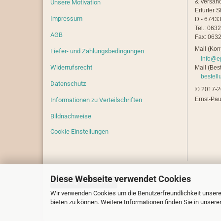
& Versan
Unsere Motivation
Erfurter S
Impressum
D - 67433
Tel.: 063
AGB
Fax: 0632
Mail (Kont
Liefer- und Zahlungsbedingungen
info@e
Widerrufsrecht
Mail (Best
bestel
Datenschutz
©
2017-20
Ernst-Pau
Informationen zu Verteilschriften
Bildnachweise
Cookie Einstellungen
Diese Webseite verwendet Cookies
Vertrag widerrufen
Wir verwenden Cookies um die Benutzerfreundlichkeit unsere
bieten zu können. Weitere Informationen finden Sie in unsere