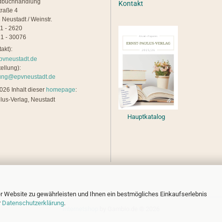
dbuchhandlung
Kontakt
traße 4
 Neustadt / Weinstr.
21 - 2620
1 - 30076
akt):
pvneustadt.de
ellung):
lung@epvneustadt.de
26 Inhalt dieser
homepage
:
lus-Verlag, Neustadt
Hauptkatalog
r Website zu gewährleisten und Ihnen ein bestmögliches Einkaufserlebnis
r
Datenschutzerklärung
.
Internetshop
by Gambio.de © 2026