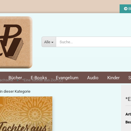
Bl
Alle
Bücher
E-Books
Evangelium
Audio
Kinder
S
»
achsene
*Eine Tochter aus Zion (2)
 in dieser Kategorie
*E
Art
Bea