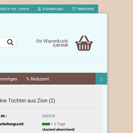
eibt in mir : online
Kundenlogin
Merkzettel
Suche...
Ihr Warenkorb
0,00 EUR
onstiges
% Reduziert
⌂
ine Tochter aus Zion (2)
.Nr.:
332318
rbeitungszeit:
1-2 Tage
(Ausland abweichend)