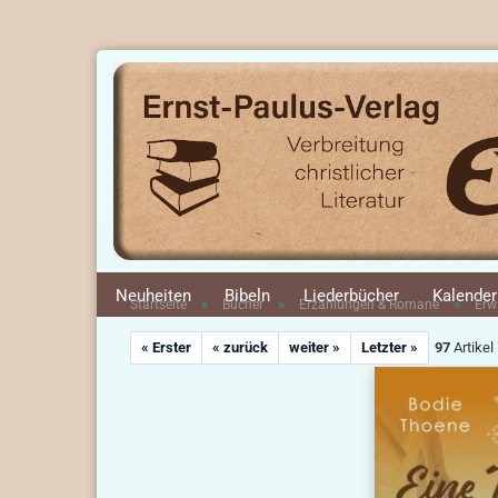
Neuheiten
Bibeln
Liederbücher
Kalender
»
»
»
Startseite
Bücher
Erzählungen & Romane
Erw
« Erster
« zurück
weiter »
Letzter »
97
Artikel