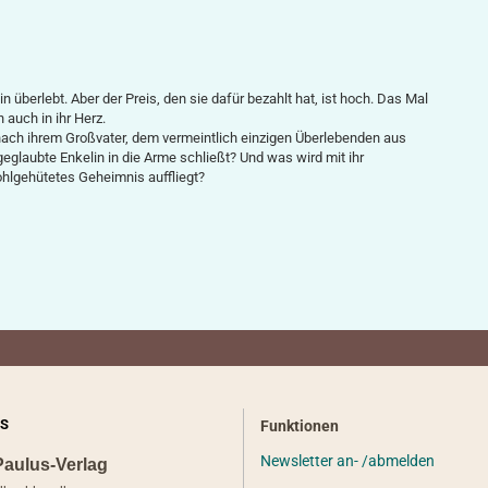
überlebt. Aber der Preis, den sie dafür bezahlt hat, ist hoch. Das Mal
n auch in ihr Herz.
ch ihrem Großvater, dem vermeintlich einzigen Überlebenden aus
 geglaubte Enkelin in die Arme schließt? Und was wird mit ihr
hlgehütetes Geheimnis auffliegt?
S
Funktionen
Newsletter an- /abmelden
Paulus-Verlag