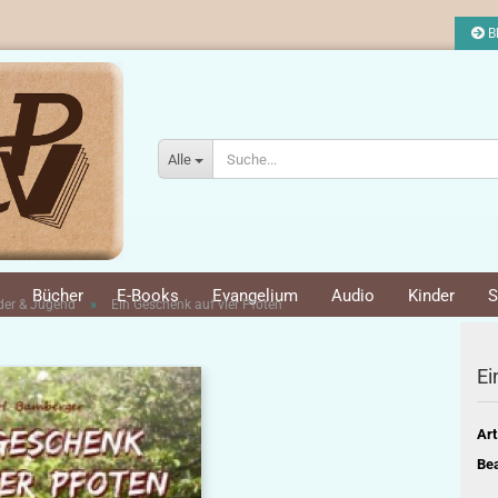
Bl
Alle
Bücher
E-Books
Evangelium
Audio
Kinder
S
»
der & Jugend
Ein Geschenk auf vier Pfoten
Ei
Art
Bea