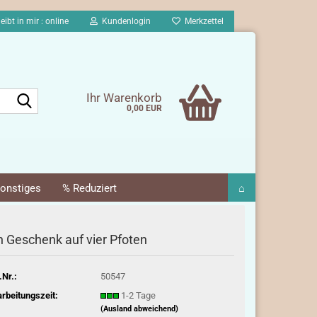
eibt in mir : online
Kundenlogin
Merkzettel
Suche...
Ihr Warenkorb
0,00 EUR
onstiges
% Reduziert
⌂
n Geschenk auf vier Pfoten
.Nr.:
50547
rbeitungszeit:
1-2 Tage
(Ausland abweichend)