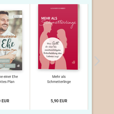
ne einer Ehe
Mehr als
Die Opfer
ttes Plan
Schmetterlinge
0 EUR
5,90 EUR
1,