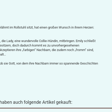
gelähmt im Rollstuhl sitzt, hat einen großen Wunsch in ihrem Herzen:
die Lady, eine wundervolle Collie-Hündin, mit­bringen. Emily schließt
Besitzern, doch dadurch kommt es zu unvorhergesehe­nen
zeptieren ihre „farbigen“ Nachbarn, die zudem noch „fromm“ sind,
palt…
 ob sie Gott, von dem ihre Nach­barn immer so spannende Geschichten
 haben auch folgende Artikel gekauft: