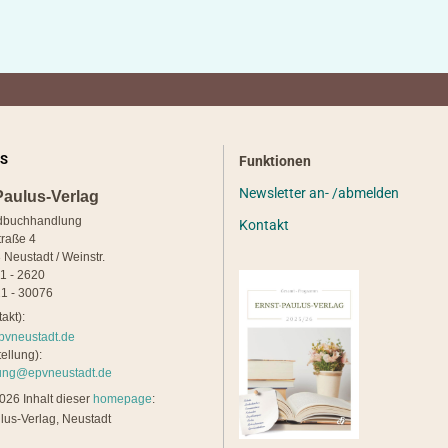
S
Funktionen
Newsletter an- /abmelden
Paulus-Verlag
dbuchhandlung
Kontakt
traße 4
 Neustadt / Weinstr.
21 - 2620
1 - 30076
akt):
pvneustadt.de
ellung):
lung@epvneustadt.de
26 Inhalt dieser
homepage
:
lus-Verlag, Neustadt