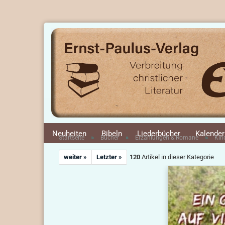
Neuheiten
Bibeln
Liederbücher
Kalender
»
»
»
Startseite
Bücher
Erzählungen & Romane
Kin
weiter »
Letzter »
120
Artikel in dieser Kategorie