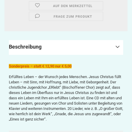
AUF DEN MERKZETTEL
FRAGE ZUM PRODUKT
Beschreibung
Sonderpreis – statt € 12,90 nur € 5,00
Erfülltes Leben – der Wunsch jedes Menschen. Jesus Christus füllt
Leben – mit Sinn, mit Hoffnung, mit Liebe, mit Geborgenheit. Der
christliche Jugendchor „ERlebt“ (Bischoffener Chor) zeigt auf, dass
dieses Leben im Überfluss nur in Jesus Christus zu finden ist und
dass ein Leben mit Ihm ein erfülltes Leben ist. Eine CD mit alten und
neuen Liedern, gesungen von Chor und Solisten unter Begleitung von
Klavier und weiteren Instrumenten. 20 Lieder, wie z. B. „O großer Gott,
wie herrlich ist dein Werk“, „Gnade, die Jesus uns zugewandt“, oder
„Eines ist ganz sicher“.