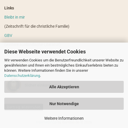
Links
Bleibt in mir
(Zeitschrift für die christliche Familie)
GBV
(weitere ausländische Literatur)
Diese Webseite verwendet Cookies
VdHS
Wir verwenden Cookies um die Benutzerfreundlichkeit unserer Website zu
(weitere evangelistische Literatur)
gewährleisten und Ihnen ein bestmögliches Einkaufserlebnis bieten zu
können. Weitere Informationen finden Sie in unserer
Datenschutzerklärung
.
Sicher einkaufen!
Alle Akzeptieren
Nur Notwendige
Vertrag widerrufen
Weitere Informationen
Internetshop
by Gambio.de © 2026