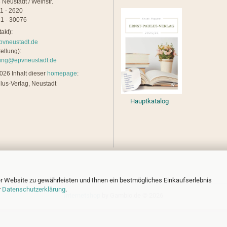
 Neustadt / Weinstr.
21 - 2620
1 - 30076
akt):
pvneustadt.de
ellung):
lung@epvneustadt.de
26 Inhalt dieser
homepage
:
lus-Verlag, Neustadt
Hauptkatalog
r Website zu gewährleisten und Ihnen ein bestmögliches Einkaufserlebnis
r
Datenschutzerklärung
.
Internetshop
by Gambio.de © 2026