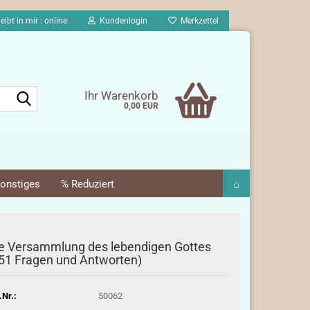
eibt in mir : online
Kundenlogin
Merkzettel
Suche...
Ihr Warenkorb
0,00 EUR
onstiges
% Reduziert
⌂
e Versammlung des lebendigen Gottes
51 Fragen und Antworten)
.Nr.:
50062