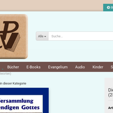
Bl
Alle
Bücher
E-Books
Evangelium
Audio
Kinder
S
»
tworten)
 in dieser Kategorie
Di
(2
Art