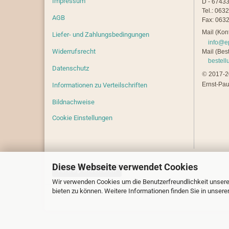
Impressum
D - 67433
Tel.: 063
AGB
Fax: 0632
Mail (Kont
Liefer- und Zahlungsbedingungen
info@e
Widerrufsrecht
Mail (Best
bestel
Datenschutz
©
2017-20
Ernst-Pau
Informationen zu Verteilschriften
Bildnachweise
Cookie Einstellungen
Diese Webseite verwendet Cookies
Vertrag widerrufen
Wir verwenden Cookies um die Benutzerfreundlichkeit unsere
bieten zu können. Weitere Informationen finden Sie in unsere