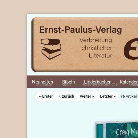
Neuheiten
Bibeln
Liederbücher
Kalender
»
»
»
Startseite
Audio
Hörspiele & Hörbücher
Kinde
« Erster
« zurück
weiter »
Letzter »
76
Artikel