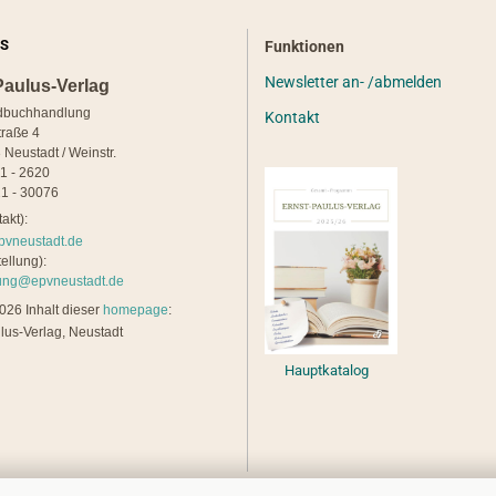
S
Funktionen
Newsletter an- /abmelden
Paulus-Verlag
dbuchhandlung
Kontakt
traße 4
 Neustadt / Weinstr.
21 - 2620
1 - 30076
akt):
pvneustadt.de
ellung):
lung@epvneustadt.de
26 Inhalt dieser
homepage
:
lus-Verlag, Neustadt
Hauptkatalog