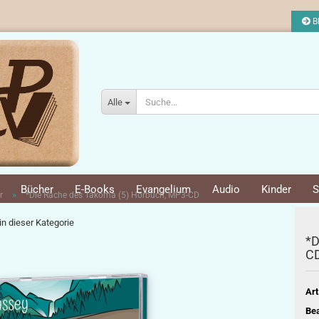
Bl
Alle
Bücher
E-Books
Evangelium
Audio
Kinder
S
»
r
*Die Rache des Takoma (5) Hörbuch, MP3-CD
 in dieser Kategorie
*D
C
Art
Bea