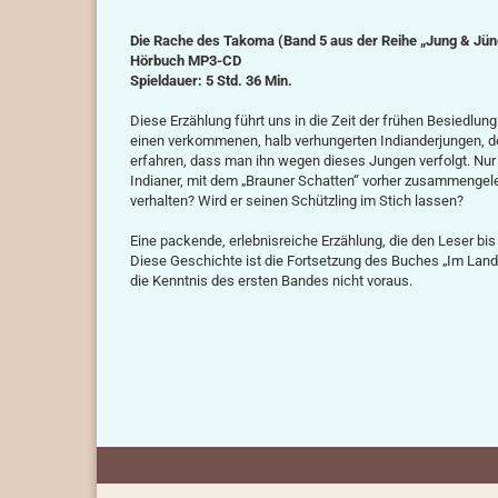
Die Rache des Takoma (Band 5 aus der Reihe „Jung & Jün
Hörbuch MP3-CD
Spieldauer: 5 Std. 36 Min.
Diese Erzählung führt uns in die Zeit der frühen Besiedlu
einen verkommenen, halb verhungerten Indianderjungen, den
erfahren, dass man ihn wegen dieses Jungen verfolgt. Nu
Indianer, mit dem „Brauner Schatten“ vorher zusammengele
verhalten? Wird er seinen Schützling im Stich lassen?
Eine packende, erlebnisreiche Erzählung, die den Leser bis z
Diese Geschichte ist die Fortsetzung des Buches „Im Land 
die Kenntnis des ersten Bandes nicht voraus.