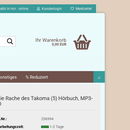
eibt in mir : online
Kundenlogin
Merkzettel
Suche...
Ihr Warenkorb
0,00 EUR
onstiges
% Reduziert
⌂
ie Rache des Takoma (5) Hörbuch, MP3-
D
.Nr.:
256994
rbeitungszeit:
1-2 Tage