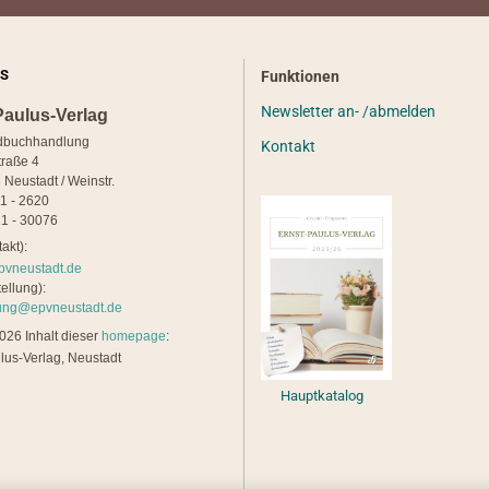
S
Funktionen
Newsletter an- /abmelden
Paulus-Verlag
dbuchhandlung
Kontakt
traße 4
 Neustadt / Weinstr.
21 - 2620
1 - 30076
akt):
pvneustadt.de
ellung):
lung@epvneustadt.de
26 Inhalt dieser
homepage
:
lus-Verlag, Neustadt
Hauptkatalog