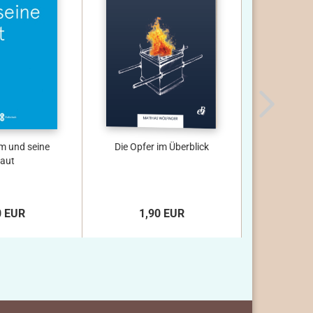
 und seine
Die Opfer im Überblick
Unabh
aut
zwische
Versam
0 EUR
1,90 EUR
1,