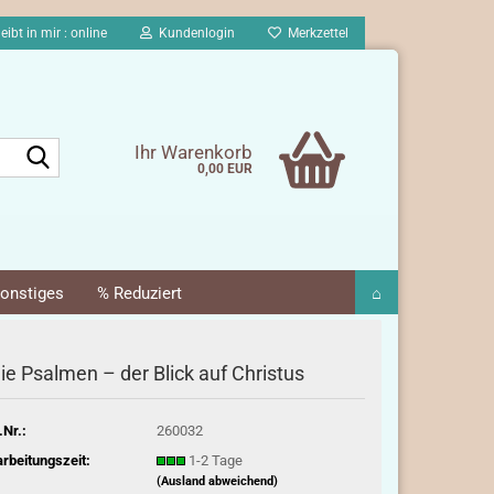
eibt in mir : online
Kundenlogin
Merkzettel
Suche...
Ihr Warenkorb
0,00 EUR
onstiges
% Reduziert
⌂
ie Psalmen – der Blick auf Christus
.Nr.:
260032
rbeitungszeit:
1-2 Tage
(Ausland abweichend)