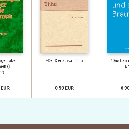
ngen über
*Der Dienst von Elihu
*Das Lamm
men (H.
Br
r)...
 EUR
0,50 EUR
6,9