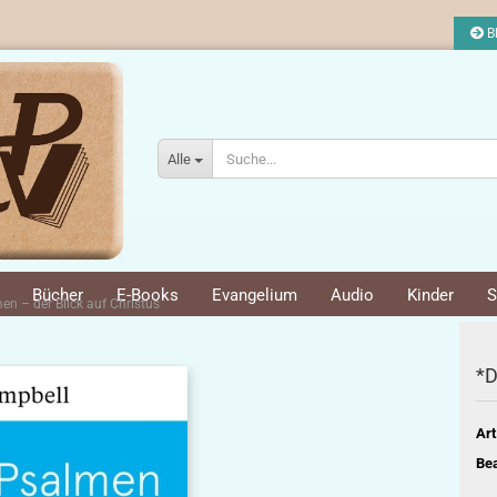
Bl
Alle
Bücher
E-Books
Evangelium
Audio
Kinder
S
en – der Blick auf Christus
*D
Art
Bea