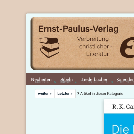
Neuheiten
Bibeln
Liederbücher
Kalender
»
»
»
Startseite
Bücher
Edition Habakuk
*Die Psalm
weiter »
Letzter »
7
Artikel in dieser Kategorie