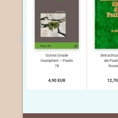
Gottes Gnade
Betrachtu
triumphiert – Psalm
die Psal
78
Rossie
4,90 EUR
12,70