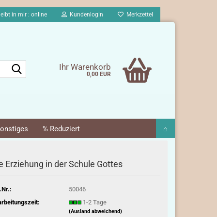
eibt in mir : online
Kundenlogin
Merkzettel
Suche...
Ihr Warenkorb
0,00 EUR
onstiges
% Reduziert
⌂
e Erziehung in der Schule Gottes
.Nr.:
50046
rbeitungszeit:
1-2 Tage
(Ausland abweichend)