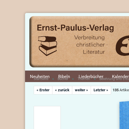
Neuheiten
Bibeln
Liederbücher
Kalender
»
»
»
Startseite
Bücher
Themen
Belehrung und Er
« Erster
« zurück
weiter »
Letzter »
135
Artike