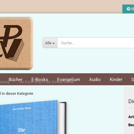
Bl
Alle
Bücher
E-Books
Evangelium
Audio
Kinder
S
»
bauung
Die Erziehung in der Schule Gottes
l in dieser Kategorie
Di
Art
Bea