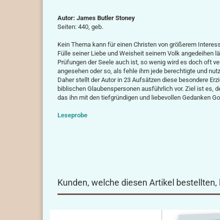
Autor: James Butler Stoney
Seiten: 440, geb.
Kein Thema kann für einen Christen von größerem Interesse
Fülle seiner Liebe und Weisheit seinem Volk ange­deihen l
Prüfungen der Seele auch ist, so wenig wird es doch oft v
angesehen oder so, als fehle ihm jede berechtigte und nut
Daher stellt der Autor in 23 Aufsätzen diese besondere Er
biblischen Glaubenspersonen aus­führ­lich vor. Ziel ist es
das ihn mit den tiefgründigen und liebevollen Gedanken Got
Leseprobe
Kunden, welche diesen Artikel bestellten,