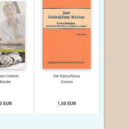
tern meiner
Der Ratschluss
And
lkinder
Gottes
0 EUR
1,50 EUR
1,