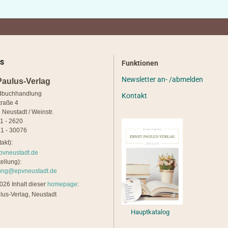
S
Funktionen
Newsletter an- /abmelden
Paulus-Verlag
dbuchhandlung
Kontakt
traße 4
 Neustadt / Weinstr.
21 - 2620
1 - 30076
akt):
pvneustadt.de
ellung):
lung@epvneustadt.de
26 Inhalt dieser
homepage
:
lus-Verlag, Neustadt
Hauptkatalog