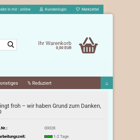
eibt in mir : online
Kundenlogin
Merkzettel
Suche...
Ihr Warenkorb
0,00 EUR
onstiges
% Reduziert
⌂
ingt froh – wir haben Grund zum Danken,
D
.Nr.:
00028
rbeitungszeit:
1-2 Tage