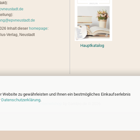
akt):
pvneustadt.de
ellung):
lung@epvneustadt.de
26 Inhalt dieser
homepage
:
lus-Verlag, Neustadt
Hauptkatalog
r Website zu gewährleisten und Ihnen ein bestmögliches Einkaufserlebnis
r
Datenschutzerklärung
.
Internetshop
by Gambio.de © 2026