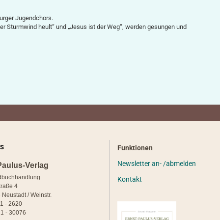
urger Jugendchors.
„Der Sturmwind heult“ und „Jesus ist der Weg“, werden gesungen und
S
Funktionen
Newsletter an- /abmelden
Paulus-Verlag
dbuchhandlung
Kontakt
traße 4
 Neustadt / Weinstr.
21 - 2620
1 - 30076