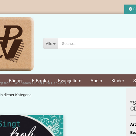
Bl
Alle
Bücher
E-Books
Evangelium
Audio
Kinder
S
gt froh – wir haben Grund zum Danken, CD
 in dieser Kategorie
*S
C
Art
Bea