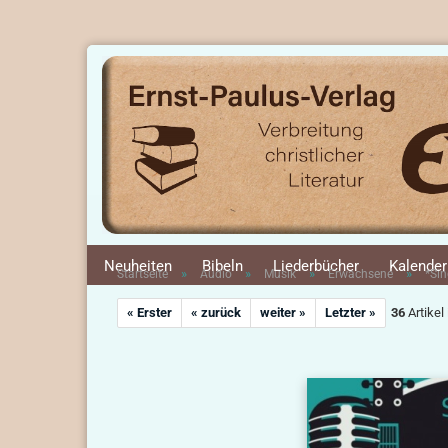
Neuheiten
Bibeln
Liederbücher
Kalender
»
»
»
»
Startseite
Audio
Musik
Erwachsene
*Sin
« Erster
« zurück
weiter »
Letzter »
36
Artikel