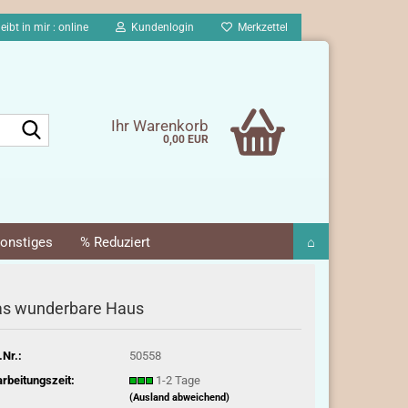
eibt in mir : online
Kundenlogin
Merkzettel
Suche...
Ihr Warenkorb
0,00 EUR
onstiges
% Reduziert
⌂
s wunderbare Haus
.Nr.:
50558
rbeitungszeit:
1-2 Tage
(Ausland abweichend)