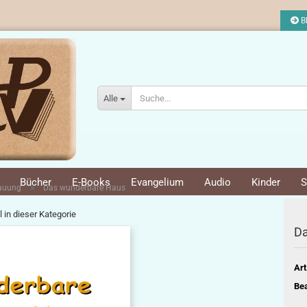
Bl
Alle
Bücher
E-Books
Evangelium
Audio
Kinder
S
»
bauung
Das wunderbare Haus
l in dieser Kategorie
Da
Art
Bea