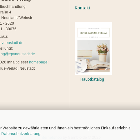
dbuchhandlung
Kontakt
traße 4
 Neustadt / Weinstr.
21 - 2620
1 - 30076
akt):
pvneustadt.de
ellung):
lung@epvneustadt.de
26 Inhalt dieser
homepage
:
lus-Verlag, Neustadt
Hauptkatalog
r Website zu gewährleisten und Ihnen ein bestmögliches Einkaufserlebnis
r
Datenschutzerklärung
.
Internetshop
by Gambio.de © 2026