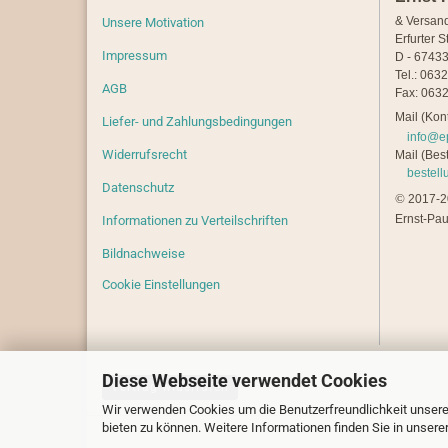
& Versan
Unsere Motivation
Erfurter S
Impressum
D - 67433
Tel.: 063
AGB
Fax: 0632
Mail (Kont
Liefer- und Zahlungsbedingungen
info@e
Widerrufsrecht
Mail (Best
bestel
Datenschutz
©
2017-20
Ernst-Pau
Informationen zu Verteilschriften
Bildnachweise
Cookie Einstellungen
Diese Webseite verwendet Cookies
Vertrag widerrufen
Wir verwenden Cookies um die Benutzerfreundlichkeit unsere
bieten zu können. Weitere Informationen finden Sie in unsere