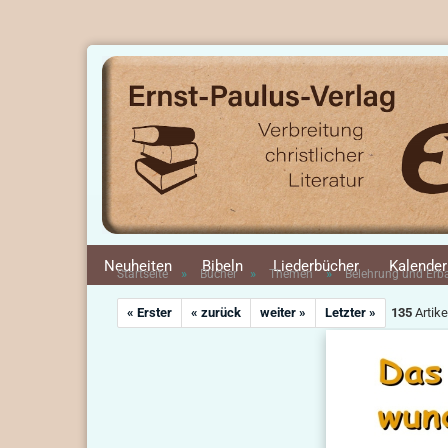
Neuheiten
Bibeln
Liederbücher
Kalender
»
»
»
Startseite
Bücher
Themen
Belehrung und Er
« Erster
« zurück
weiter »
Letzter »
135
Artike