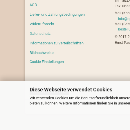
Tel.: 063
AGB
Fax: 0632
Mail (Kont
Liefer- und Zahlungsbedingungen
info@e
Widerrufsrecht
Mail (Best
bestel
Datenschutz
©
2017-20
Ernst-Pau
Informationen zu Verteilschriften
Bildnachweise
Cookie Einstellungen
Diese Webseite verwendet Cookies
Vertrag widerrufen
Wir verwenden Cookies um die Benutzerfreundlichkeit unsere
bieten zu können. Weitere Informationen finden Sie in unsere