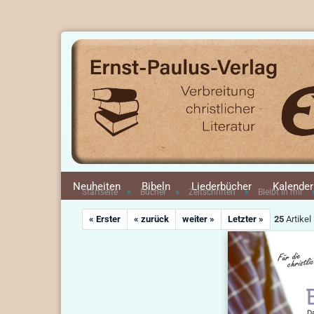
Neuheiten
Bibeln
Liederbücher
Kalender
»
»
»
Startseite
Bücher
Zeitschriften
Bleibt in mir
« Erster
« zurück
weiter »
Letzter »
25
Artikel