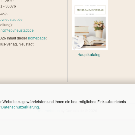
21 - 2620
1 - 30076
akt):
pvneustadt.de
ellung):
lung@epvneustadt.de
26 Inhalt dieser
homepage
:
lus-Verlag, Neustadt
Hauptkatalog
r Website zu gewährleisten und Ihnen ein bestmögliches Einkaufserlebnis
r
Datenschutzerklärung
.
Internetshop
by Gambio.de © 2026