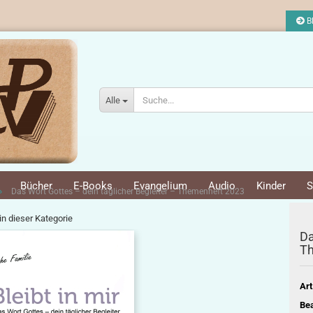
Bl
Alle
Bücher
E-Books
Evangelium
Audio
Kinder
S
»
Das Wort Gottes – dein täglicher Begleiter – Themenheft 2023
 in dieser Kategorie
Da
T
Art
Bea