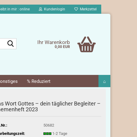
eibt in mir : online
Kundenlogin
Merkzettel
Suche...
Ihr Warenkorb
0,00 EUR
onstiges
% Reduziert
⌂
s Wort Gottes – dein täglicher Begleiter –
hemenheft 2023
.Nr.:
50682
rbeitungszeit:
1-2 Tage