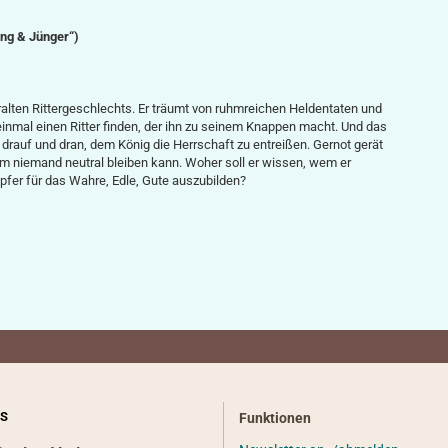
ung & Jünger“)
alten Rittergeschlechts. Er träumt von ruhmreichen Heldentaten und
einmal einen Ritter finden, der ihn zu seinem Knappen macht. Und das
t drauf und dran, dem König die Herrschaft zu entreißen. Gernot gerät
em niemand neutral bleiben kann. Woher soll er wissen, wem er
pfer für das Wahre, Edle, Gute auszubilden?
S
Funktionen