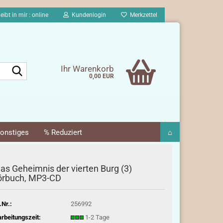
eibt in mir : online
Kundenlogin
Merkzettel
Suche...
Ihr Warenkorb
0,00 EUR
onstiges
% Reduziert
⌂
as Geheimnis der vierten Burg (3)
rbuch, MP3-CD
.Nr.:
256992
rbeitungszeit:
1-2 Tage