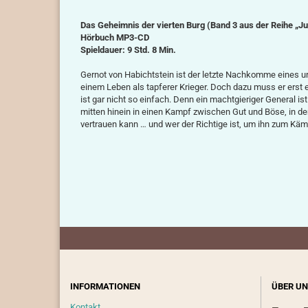
Das Geheimnis der vierten Burg (Band 3
aus der Reihe „J
Hörbuch MP3-CD
Spieldauer: 9 Std. 8 Min.
Gernot von Habichtstein ist der letzte Nachkomme eines ur
einem Leben als tapferer Krieger. Doch dazu muss er erst 
ist gar nicht so einfach. Denn ein machtgieriger General is
mitten hinein in einen Kampf zwischen Gut und Böse, in d
vertrauen kann … und wer der Richtige ist, um ihn zum Käm
INFORMATIONEN
ÜBER UN
Kontakt