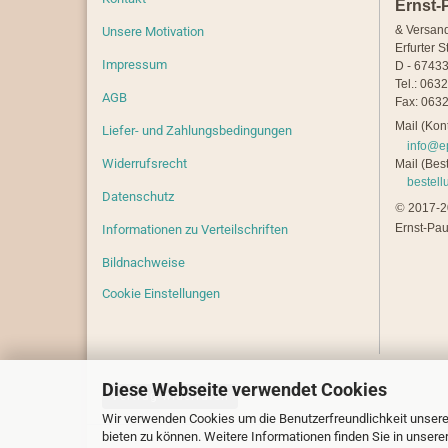
Ernst-
& Versan
Unsere Motivation
Erfurter S
Impressum
D - 67433
Tel.: 063
AGB
Fax: 0632
Mail (Kont
Liefer- und Zahlungsbedingungen
info@e
Widerrufsrecht
Mail (Best
bestel
Datenschutz
©
2017-20
Ernst-Pau
Informationen zu Verteilschriften
Bildnachweise
Cookie Einstellungen
Diese Webseite verwendet Cookies
Vertrag widerrufen
Wir verwenden Cookies um die Benutzerfreundlichkeit unsere
bieten zu können. Weitere Informationen finden Sie in unsere