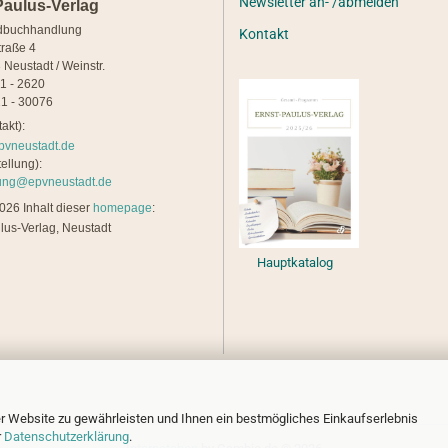
Newsletter an- /abmelden
Paulus-Verlag
dbuchhandlung
Kontakt
traße 4
 Neustadt / Weinstr.
21 - 2620
1 - 30076
akt):
pvneustadt.de
ellung):
lung@epvneustadt.de
26 Inhalt dieser
homepage
:
lus-Verlag, Neustadt
Hauptkatalog
r Website zu gewährleisten und Ihnen ein bestmögliches Einkaufserlebnis
r
Datenschutzerklärung
.