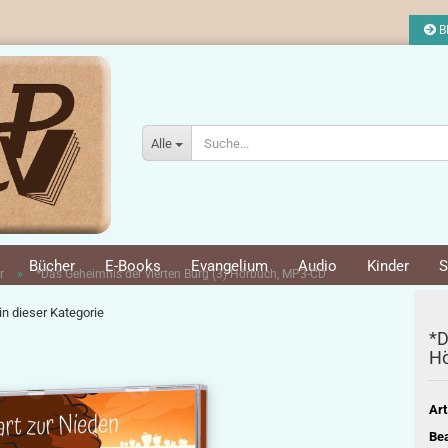
Bl
Alle
Bücher
E-Books
Evangelium
Audio
Kinder
S
»
r
*Das Geheimnis der vierten Burg (3) Hörbuch, MP3-CD
 in dieser Kategorie
*D
Hö
Art
Bea