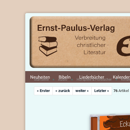
Neuheiten
Bibeln
Liederbücher
Kalender
»
»
»
Startseite
Audio
Hörspiele & Hörbücher
Kinde
« Erster
« zurück
weiter »
Letzter »
76
Artikel