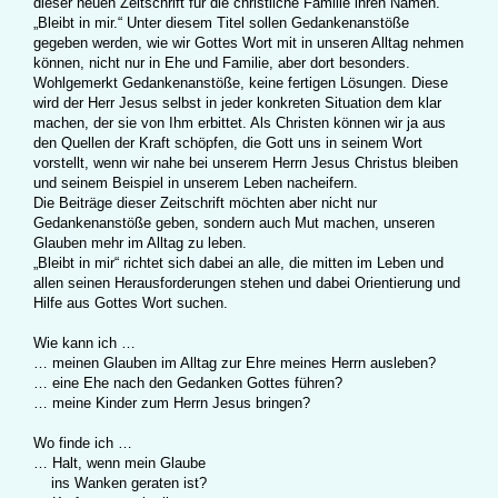
dieser neuen Zeitschrift für die christliche Familie ihren Namen.
„Bleibt in mir.“ Unter diesem Titel sollen Gedankenanstöße
gegeben werden, wie wir Gottes Wort mit in unseren Alltag nehmen
können, nicht nur in Ehe und Familie, aber dort besonders.
Wohlgemerkt Gedankenanstöße, keine fertigen Lösungen. Diese
wird der Herr Jesus selbst in jeder konkreten Situation dem klar
machen, der sie von Ihm erbittet. Als Christen können wir ja aus
den Quellen der Kraft schöpfen, die Gott uns in seinem Wort
vorstellt, wenn wir nahe bei unserem Herrn Jesus Christus bleiben
und seinem Beispiel in unserem Leben nacheifern.
Die Beiträge dieser Zeitschrift möchten aber nicht nur
Gedankenanstöße geben, sondern auch Mut machen, unseren
Glauben mehr im Alltag zu leben.
„Bleibt in mir“ richtet sich dabei an alle, die mitten im Leben und
allen seinen Herausforderungen stehen und dabei Orientierung und
Hilfe aus Gottes Wort suchen.
Wie kann ich …
… meinen Glauben im Alltag zur Ehre meines Herrn ausleben?
… eine Ehe nach den Gedanken Gottes führen?
… meine Kinder zum Herrn Jesus bringen?
Wo finde ich …
… Halt, wenn mein Glaube
ins Wanken geraten ist?