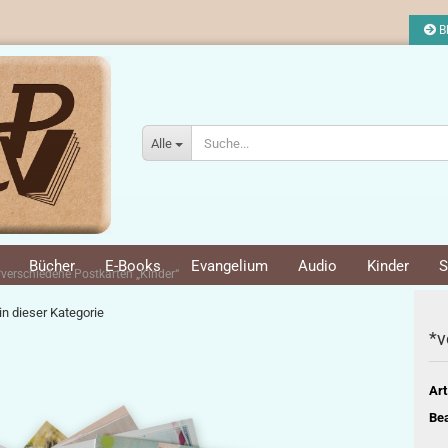
Bl
Alle
Bücher
E-Books
Evangelium
Audio
Kinder
S
*verschiedene Postkarten „Kinder“
 in dieser Kategorie
*v
Art
Bea