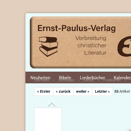
Neuheiten
Bibeln
Liederbücher
Kalender
»
»
»
»
Startseite
Sonstiges
Karten
Postkarten
« Erster
« zurück
weiter »
Letzter »
53
Artikel