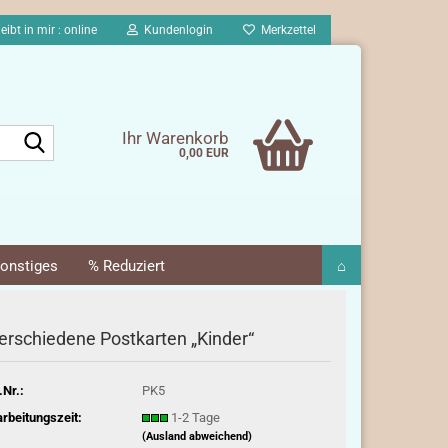
eibt in mir : online
Kundenlogin
Merkzettel
Suche...
Ihr Warenkorb
0,00 EUR
onstiges
% Reduziert
⌂
erschiedene Postkarten „Kinder“
.Nr.:
PK5
rbeitungszeit:
1-2 Tage
(Ausland abweichend)