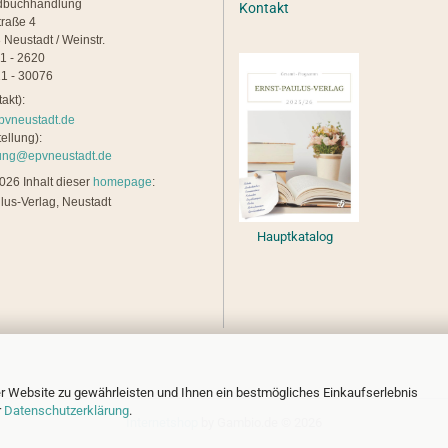
dbuchhandlung
Kontakt
traße 4
 Neustadt / Weinstr.
21 - 2620
1 - 30076
akt):
pvneustadt.de
ellung):
lung@epvneustadt.de
26 Inhalt dieser
homepage
:
lus-Verlag, Neustadt
Hauptkatalog
r Website zu gewährleisten und Ihnen ein bestmögliches Einkaufserlebnis
r
Datenschutzerklärung
.
Internetshop
by Gambio.de © 2026