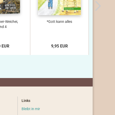
er-Weichei,
*Gott kann alles
*Taschenb
nd 4
ocker, 1
0 EUR
9,95 EUR
ab 1
Links
Bleibt in mir