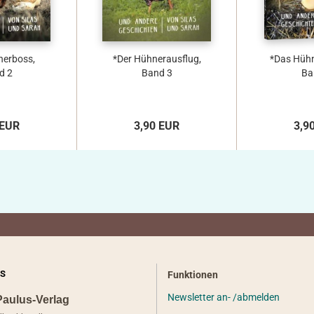
nerboss,
*Der Hühnerausflug,
*Das Hühn
d 2
Band 3
Ba
 EUR
3,90 EUR
3,9
S
Funktionen
Newsletter an- /abmelden
Paulus-Verlag