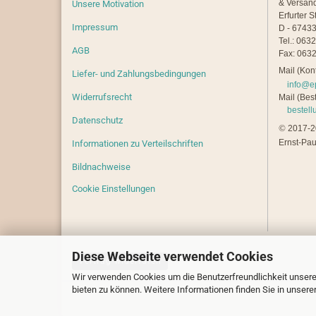
& Versan
Unsere Motivation
Erfurter S
Impressum
D - 67433
Tel.: 063
AGB
Fax: 0632
Mail (Kont
Liefer- und Zahlungsbedingungen
info@e
Widerrufsrecht
Mail (Best
bestel
Datenschutz
©
2017-20
Ernst-Pau
Informationen zu Verteilschriften
Bildnachweise
Cookie Einstellungen
Diese Webseite verwendet Cookies
Vertrag widerrufen
Wir verwenden Cookies um die Benutzerfreundlichkeit unsere
bieten zu können. Weitere Informationen finden Sie in unsere