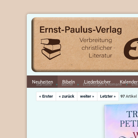
Neuheiten
Bibeln
Liederbücher
Kalender
»
»
»
Startseite
Bücher
Erzählungen & Romane
Erw
« Erster
« zurück
weiter »
Letzter »
97
Artikel