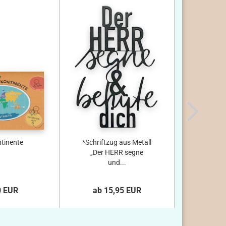
ntinente
*Schriftzug aus Metall
4 Malbüc
„Der HERR segne
1-4 mit 
und...
Unser Norma
Ihr Pre
0 EUR
ab 15,95 EUR