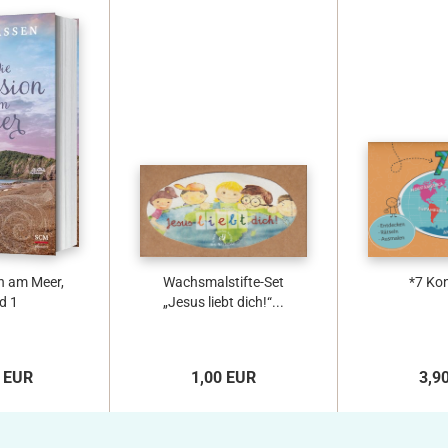
n am Meer,
Wachsmalstifte-Set
*7 Ko
d 1
„Jesus liebt dich!“...
 EUR
1,00 EUR
3,9