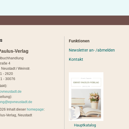
S
Funktionen
Newsletter an- /abmelden
Paulus-Verlag
dbuchhandlung
Kontakt
traße 4
 Neustadt / Weinstr.
21 - 2620
1 - 30076
akt):
pvneustadt.de
ellung):
lung@epvneustadt.de
26 Inhalt dieser
homepage
:
lus-Verlag, Neustadt
Hauptkatalog