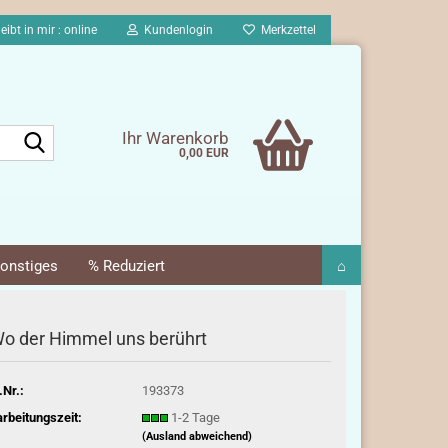
eibt in mir : online
Kundenlogin
Merkzettel
Suche...
Ihr Warenkorb
0,00 EUR
onstiges
% Reduziert
⌂
o der Himmel uns berührt
.Nr.:
193373
rbeitungszeit:
1-2 Tage
(Ausland abweichend)