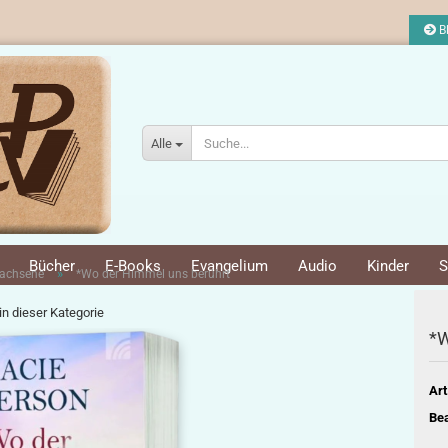
Bl
Alle
Bücher
E-Books
Evangelium
Audio
Kinder
S
»
achsene
*Wo der Himmel uns berührt
 in dieser Kategorie
*W
Art
Bea