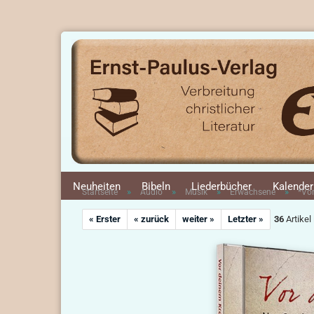
Neuheiten
Bibeln
Liederbücher
Kalender
»
»
»
»
Startseite
Audio
Musik
Erwachsene
*Vo
« Erster
« zurück
weiter »
Letzter »
36
Artikel