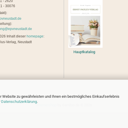
21 - 2620
1 - 30076
akt):
pvneustadt.de
ellung):
lung@epvneustadt.de
26 Inhalt dieser
homepage
:
lus-Verlag, Neustadt
Hauptkatalog
r Website zu gewährleisten und Ihnen ein bestmögliches Einkaufserlebnis
r
Datenschutzerklärung
.
Internetshop
by Gambio.de © 2026