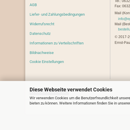
Tel.: 063
AGB
Fax: 0632
Mail (Kont
Liefer- und Zahlungsbedingungen
info@e
Widerrufsrecht
Mail (Best
bestel
Datenschutz
©
2017-20
Ernst-Pau
Informationen zu Verteilschriften
Bildnachweise
Cookie Einstellungen
Diese Webseite verwendet Cookies
Vertrag widerrufen
Wir verwenden Cookies um die Benutzerfreundlichkeit unsere
bieten zu können. Weitere Informationen finden Sie in unsere