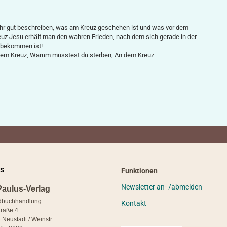
hr gut be­schreiben, was am Kreuz geschehen ist und was vor dem
uz Jesu erhält man den wahren Frieden, nach dem sich gerade in der
u bekommen ist!
deinem Kreuz, Warum musstest du sterben, An dem Kreuz
S
Funktionen
Newsletter an- /abmelden
Paulus-Verlag
dbuchhandlung
Kontakt
traße 4
 Neustadt / Weinstr.