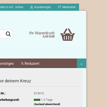
eibt in mir : online
Kundenlogin
Merkzettel
Suche...
Ihr Warenkorb
0,00 EUR
onstiges
% Reduziert
⌂
or deinem Kreuz
.Nr.:
813010
rbeitungszeit:
1-2 Tage
(Ausland abweichend)