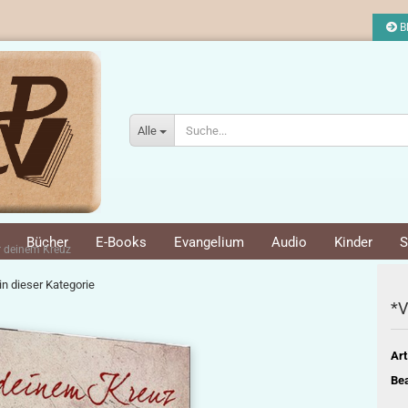
Bl
Alle
Bücher
E-Books
Evangelium
Audio
Kinder
S
r deinem Kreuz
 in dieser Kategorie
*V
Art
Bea