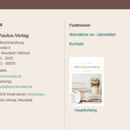
S
Funktionen
Newsletter an- /abmelden
Paulus-Verlag
dbuchhandlung
Kontakt
traße 4
 Neustadt / Weinstr.
21 - 2620
1 - 30076
akt):
pvneustadt.de
ellung):
lung@epvneustadt.de
26 Inhalt dieser
homepage
:
lus-Verlag, Neustadt
Hauptkatalog