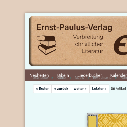
Neuheiten
Bibeln
Liederbücher
Kalender
»
»
»
»
Startseite
Audio
Musik
Erwachsene
*Uns
« Erster
« zurück
weiter »
Letzter »
36
Artikel