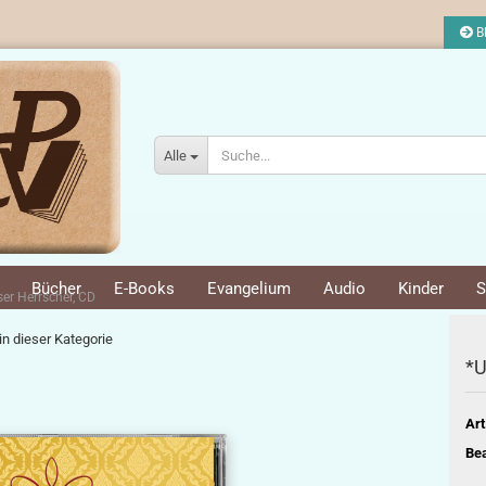
Bl
Alle
Bücher
E-Books
Evangelium
Audio
Kinder
S
er Herrscher, CD
 in dieser Kategorie
*U
Art
Bea