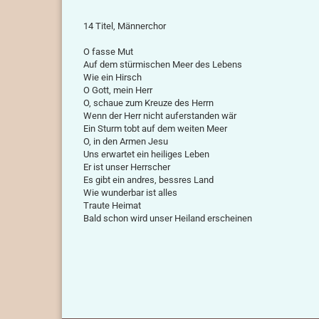
14 Titel, Männerchor
O fasse Mut
Auf dem stürmischen Meer des Lebens
Wie ein Hirsch
O Gott, mein Herr
O, schaue zum Kreuze des Herrn
Wenn der Herr nicht auferstanden wär
Ein Sturm tobt auf dem weiten Meer
O, in den Armen Jesu
Uns erwartet ein heiliges Leben
Er ist unser Herrscher
Es gibt ein andres, bessres Land
Wie wunderbar ist alles
Traute Heimat
Bald schon wird unser Heiland erscheinen