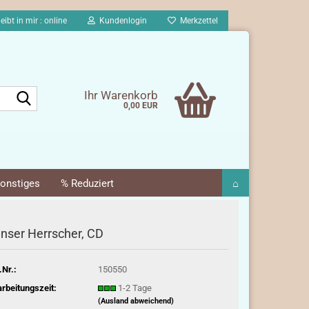
eibt in mir : online
Kundenlogin
Merkzettel
Suche...
Ihr Warenkorb
0,00 EUR
onstiges
% Reduziert
⌂
nser Herrscher, CD
.Nr.:
150550
rbeitungszeit:
1-2 Tage
(Ausland abweichend)