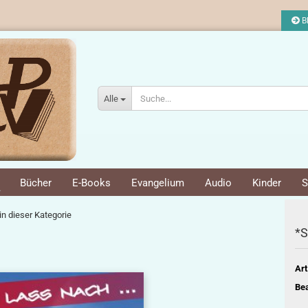
Bl
Alle
Bücher
E-Books
Evangelium
Audio
Kinder
S
.
 in dieser Kategorie
*S
Art
Bea