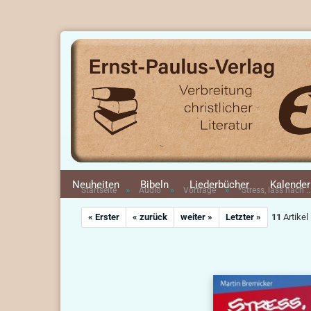
Neuheiten
Bibeln
Liederbücher
Kalender
»
»
»
Startseite
Audio
Vorträge
*Stress, lass nach ..
« Erster
« zurück
weiter »
Letzter »
11
Artikel