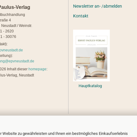
Newsletter an- /abmelden
Paulus-Verlag
dbuchhandlung
Kontakt
traße 4
 Neustadt / Weinstr.
21 - 2620
1 - 30076
akt):
pvneustadt.de
ellung):
lung@epvneustadt.de
26 Inhalt dieser
homepage
:
lus-Verlag, Neustadt
Hauptkatalog
r Website zu gewährleisten und Ihnen ein bestmögliches Einkaufserlebnis