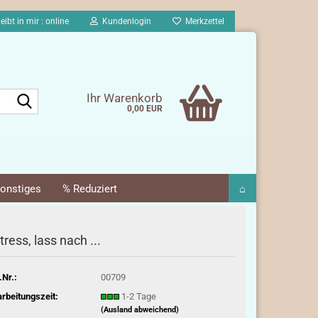
eibt in mir : online
Kundenlogin
Merkzettel
Suche...
Ihr Warenkorb
0,00 EUR
onstiges
% Reduziert
⌂
tress, lass nach ...
.Nr.:
00709
rbeitungszeit:
1-2 Tage
(Ausland abweichend)