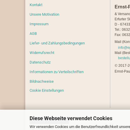
Kontakt
Ernst-
& Versan
Unsere Motivation
Erfurter S
Impressum
D - 67433
Tel.: 063
AGB
Fax: 0632
Mail (Kont
Liefer- und Zahlungsbedingungen
info@e
Widerrufsrecht
Mail (Best
bestel
Datenschutz
©
2017-20
Ernst-Pau
Informationen zu Verteilschriften
Bildnachweise
Cookie Einstellungen
Diese Webseite verwendet Cookies
Vertrag widerrufen
Wir verwenden Cookies um die Benutzerfreundlichkeit unsere