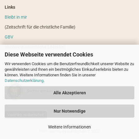
Links
Bleibt in mir
(Zeitschrift für die christliche Familie)
GBV
(weitere ausländische Literatur)
Diese Webseite verwendet Cookies
VdHS
Wir verwenden Cookies um die Benutzerfreundlichkeit unserer Website zu
(weitere evangelistische Literatur)
gewährleisten und Ihnen ein bestmögliches Einkaufserlebnis bieten zu
können. Weitere Informationen finden Sie in unserer
Datenschutzerklärung
.
Sicher einkaufen!
Alle Akzeptieren
Nur Notwendige
Vertrag widerrufen
Weitere Informationen
Internetshop
by Gambio.de © 2026