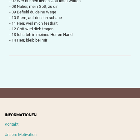
- 07 Wer nur den lieben Gott lässt walten
- 08 Näher, mein Gott, zu dir
- 09 Befiehl du deine Wege
- 10 Stern, auf den ich schaue
- 11 Herr, weil mich festhält
- 12 Gott wird dich tragen
- 13 Ich steh in meines Herren Hand
- 14 Herr, bleib bei mir
INFORMATIONEN
Kontakt
Unsere Motivation