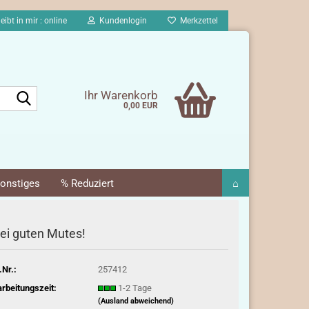
eibt in mir : online
Kundenlogin
Merkzettel
Suche...
Ihr Warenkorb
0,00 EUR
onstiges
% Reduziert
⌂
ei guten Mutes!
.Nr.:
257412
rbeitungszeit:
1-2 Tage
(Ausland abweichend)