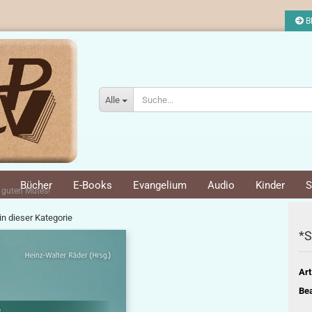
Bl
Alle
Bücher
E-Books
Evangelium
Audio
Kinder
S
i guten Mutes!
 in dieser Kategorie
*S
Art
Bea