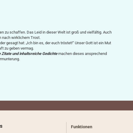
u schaffen. Das Leid in dieser Welt ist groß und vielfältig. Auch
h nach wirklichem Trost.
 gesagt hat: „Ich bin es, der euch tröstet!“ Unser Gott ist ein Mut
aft zu geben vermag.
Zitate und inhaltsreiche Gedichte
machen dieses ansprechend
Ermunterung.
S
Funktionen