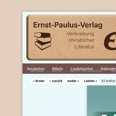
Neuheiten
Bibeln
Liederbücher
Kalender
»
»
»
Startseite
Bücher
Gedicht- und Bildbände
*Se
« Erster
« zurück
weiter »
Letzter »
17
Artikel