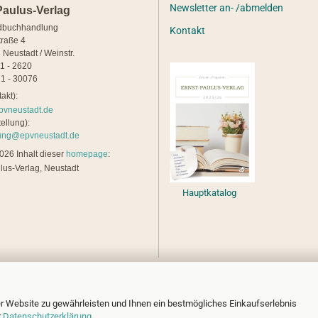
Newsletter an- /abmelden
Paulus-Verlag
dbuchhandlung
Kontakt
traße 4
 Neustadt / Weinstr.
21 - 2620
1 - 30076
akt):
pvneustadt.de
ellung):
lung@epvneustadt.de
26 Inhalt dieser
homepage
:
lus-Verlag, Neustadt
Hauptkatalog
r Website zu gewährleisten und Ihnen ein bestmögliches Einkaufserlebnis
r
Datenschutzerklärung
.