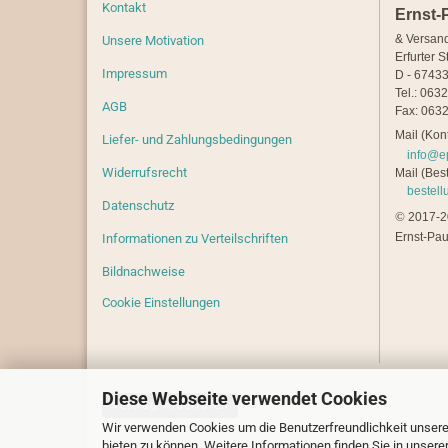
Kontakt
Ernst-
& Versan
Unsere Motivation
Erfurter S
Impressum
D - 67433
Tel.: 063
AGB
Fax: 0632
Mail (Kont
Liefer- und Zahlungsbedingungen
info@e
Widerrufsrecht
Mail (Best
bestel
Datenschutz
©
2017-20
Ernst-Pau
Informationen zu Verteilschriften
Bildnachweise
Cookie Einstellungen
Diese Webseite verwendet Cookies
Vertrag widerrufen
Wir verwenden Cookies um die Benutzerfreundlichkeit unsere
bieten zu können. Weitere Informationen finden Sie in unsere