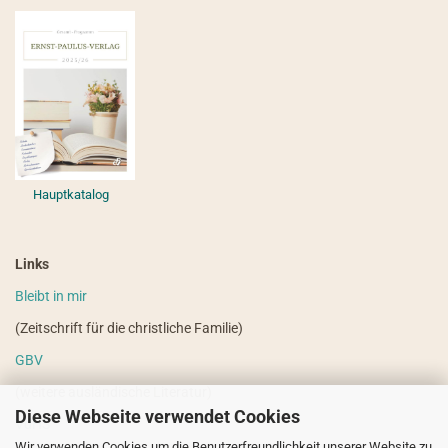
Hauptkatalog
Links
Bleibt in mir
(Zeitschrift für die christliche Familie)
GBV
(weitere ausländische Literatur)
Diese Webseite verwendet Cookies
VdHS
Wir verwenden Cookies um die Benutzerfreundlichkeit unserer Website zu