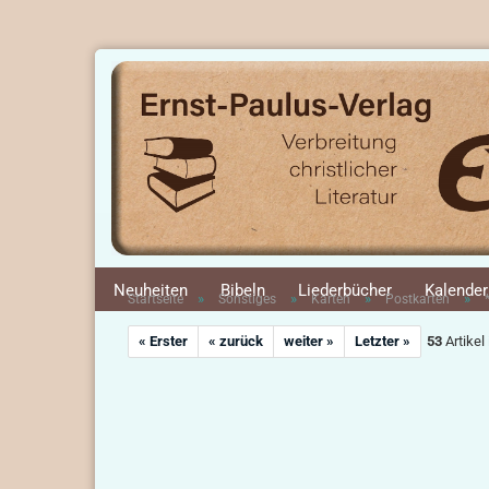
Neuheiten
Bibeln
Liederbücher
Kalender
»
»
»
»
Startseite
Sonstiges
Karten
Postkarten
« Erster
« zurück
weiter »
Letzter »
53
Artikel