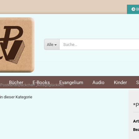
Bl
Alle
Bücher
E-Books
Evangelium
Audio
Kinder
S
*Postkartenpäckchen „Alltagsglücklich“
 in dieser Kategorie
*P
Art
Bea