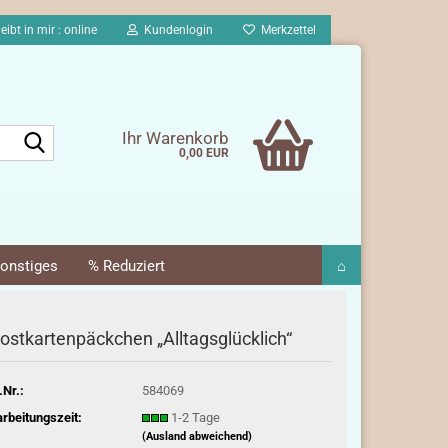
eibt in mir : online
Kundenlogin
Merkzettel
Suche...
Ihr Warenkorb
0,00 EUR
onstiges
% Reduziert
⌂
ostkartenpäckchen „Alltagsglücklich“
.Nr.:
584069
rbeitungszeit:
1-2 Tage
(Ausland abweichend)