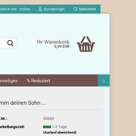
eibt in mir : online
Kundenlogin
Merkzettel
Suche...
Ihr Warenkorb
0,00 EUR
onstiges
% Reduziert
⌂
mm deinen Sohn ...
.Nr.:
50668
rbeitungszeit:
1-2 Tage
(Ausland abweichend)