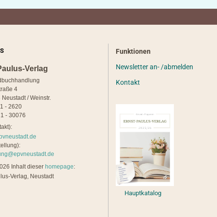
S
Funktionen
Newsletter an- /abmelden
Paulus-Verlag
dbuchhandlung
Kontakt
traße 4
 Neustadt / Weinstr.
21 - 2620
1 - 30076
akt):
pvneustadt.de
ellung):
lung@epvneustadt.de
26 Inhalt dieser
homepage
:
lus-Verlag, Neustadt
Hauptkatalog