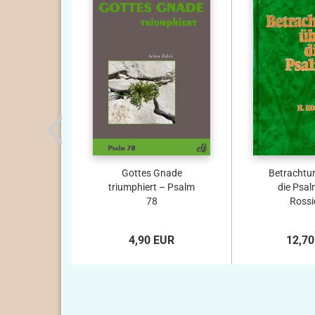
Gottes Gnade
Betrachtu
triumphiert – Psalm
die Psal
78
Rossie
4,90 EUR
12,70