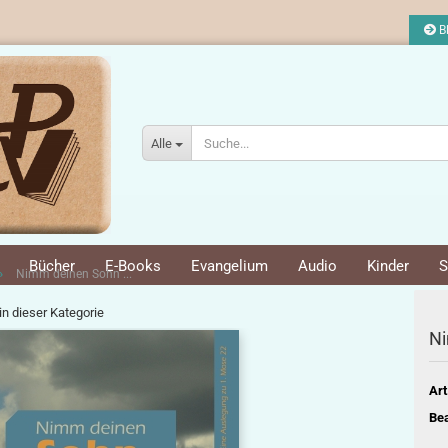
Bl
Alle
Bücher
E-Books
Evangelium
Audio
Kinder
S
»
Nimm deinen Sohn ...
 in dieser Kategorie
Ni
Art
Bea