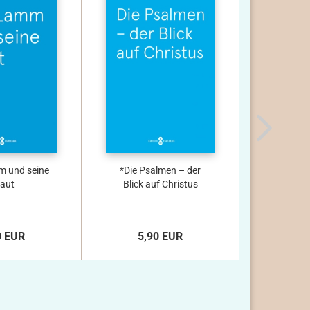
 und seine
*Die Psalmen – der
Die Opfer
aut
Blick auf Christus
0 EUR
5,90 EUR
1,