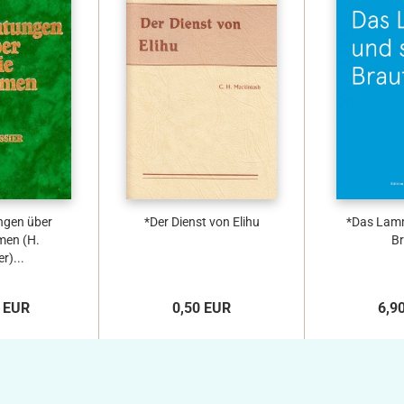
ngen über
*Der Dienst von Elihu
*Das Lamm
men (H.
Br
r)...
 EUR
0,50 EUR
6,9