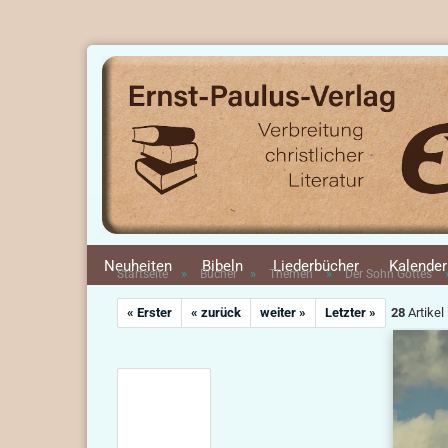
Neuheiten
Bibeln
Liederbücher
Kalender
»
»
»
Startseite
Bücher
Themen
Der Sohn Gottes
« Erster
« zurück
weiter »
Letzter »
28
Artikel