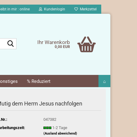
eibt in mir : online
Kundenlogin
Merkzettel
Suche...
Ihr Warenkorb
0,00 EUR
onstiges
% Reduziert
⌂
utig dem Herrn Jesus nachfolgen
.Nr.:
047382
rbeitungszeit:
1-2 Tage
(Ausland abweichend)