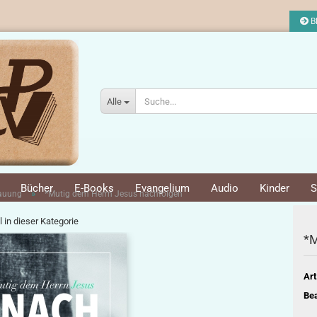
Bl
Alle
Bücher
E-Books
Evangelium
Audio
Kinder
S
»
bauung
*Mutig dem Herrn Jesus nachfolgen
l in dieser Kategorie
*M
Art
Bea