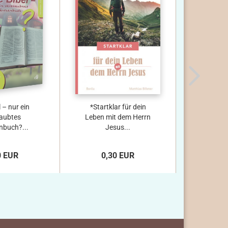
l – nur ein
*Startklar für dein
Nimm d
taubtes
Leben mit dem Herrn
buch?...
Jesus...
0 EUR
0,30 EUR
3,