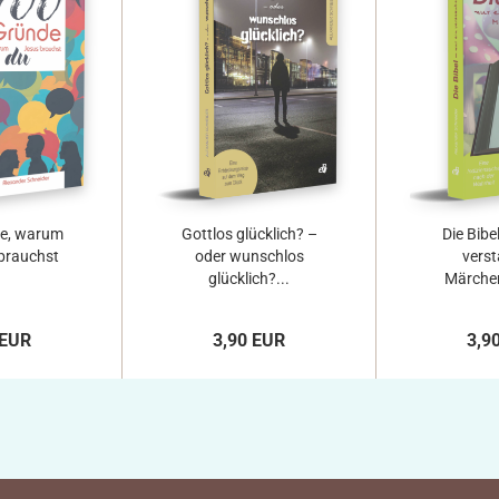
e, warum
Gottlos glücklich? –
Die Bibe
brauchst
oder wunschlos
vers
glücklich?...
Märchen
 EUR
3,90 EUR
3,9