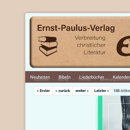
Neuheiten
Bibeln
Liederbücher
Kalender
»
»
»
Startseite
Bücher
Themen
Belehrung und Er
« Erster
« zurück
weiter »
Letzter »
135
Artike