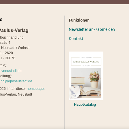
S
Funktionen
Newsletter an- /abmelden
Paulus-Verlag
dbuchhandlung
Kontakt
traße 4
 Neustadt / Weinstr.
21 - 2620
1 - 30076
akt):
pvneustadt.de
ellung):
lung@epvneustadt.de
26 Inhalt dieser
homepage
:
lus-Verlag, Neustadt
Hauptkatalog