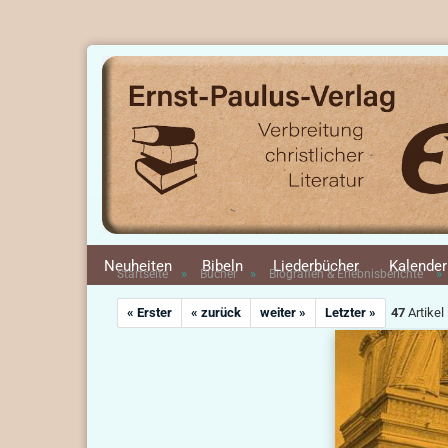
Neuheiten
Bibeln
Liederbücher
Kalender
»
»
»
Startseite
Bücher
Biografien & Erlebnisberichte
« Erster
« zurück
weiter »
Letzter »
47
Artikel