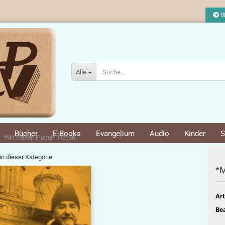
Bl
Alle
Bücher
E-Books
Evangelium
Audio
Kinder
S
*Mit beiden Flügeln fliegen
 in dieser Kategorie
*M
Art
Bea