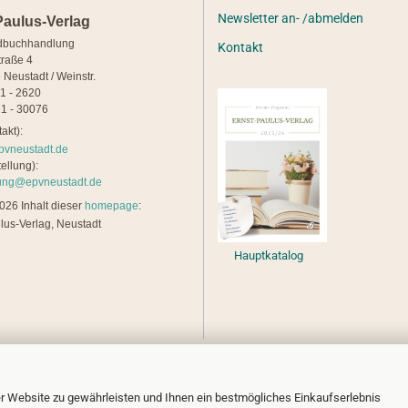
Newsletter an- /abmelden
Paulus-Verlag
dbuchhandlung
Kontakt
traße 4
 Neustadt / Weinstr.
21 - 2620
1 - 30076
akt):
pvneustadt.de
ellung):
lung@epvneustadt.de
26 Inhalt dieser
homepage
:
lus-Verlag, Neustadt
Hauptkatalog
r Website zu gewährleisten und Ihnen ein bestmögliches Einkaufserlebnis