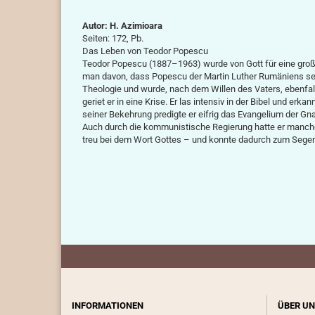
Autor: H. Azimioara
Seiten: 172, Pb.
Das Leben von Teodor Popescu
Teodor Popescu (1887–1963) wurde von Gott für eine groß
man davon, dass Popescu der Martin Luther Rumäniens sei.
Theologie und wurde, nach dem Willen des Vaters, ebenfall
geriet er in eine Krise. Er las intensiv in der Bibel und er
seiner Bekehrung predigte er eifrig das Evangelium der Gn
Auch durch die kommunistische Regierung hatte er manche
treu bei dem Wort Gottes – und konnte dadurch zum Segen 
INFORMATIONEN
ÜBER UN