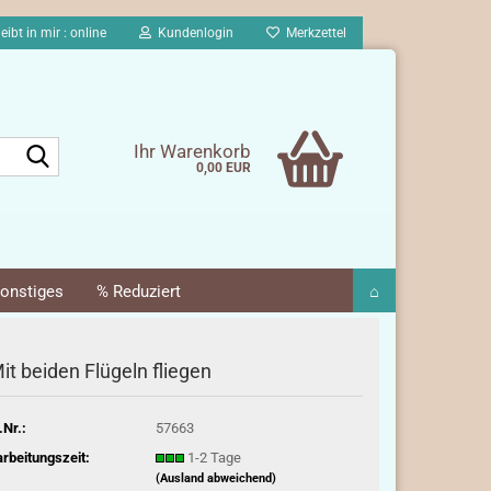
eibt in mir : online
Kundenlogin
Merkzettel
Suche...
Ihr Warenkorb
0,00 EUR
onstiges
% Reduziert
⌂
it beiden Flügeln fliegen
.Nr.:
57663
rbeitungszeit:
1-2 Tage
(Ausland abweichend)