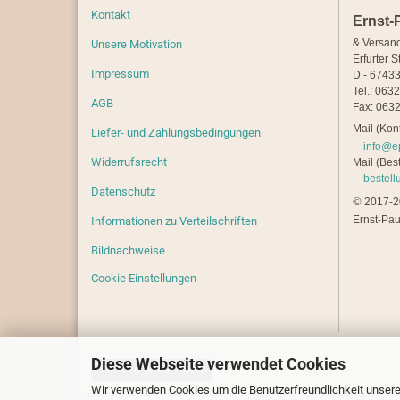
Kontakt
Ernst-
& Versan
Unsere Motivation
Erfurter S
Impressum
D - 67433
Tel.: 063
AGB
Fax: 0632
Mail (Kont
Liefer- und Zahlungsbedingungen
info@e
Widerrufsrecht
Mail (Best
bestel
Datenschutz
©
2017-20
Ernst-Pau
Informationen zu Verteilschriften
Bildnachweise
Cookie Einstellungen
Diese Webseite verwendet Cookies
Vertrag widerrufen
Wir verwenden Cookies um die Benutzerfreundlichkeit unsere