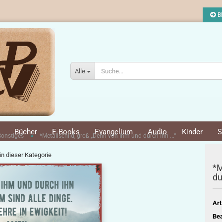
Bl
Alle
Bücher
E-Books
Evangelium
Audio
Kinder
S
»
Sonstiges
*Metallschild, groß „Denn von Ihm und durch Ihn ...“
 in dieser Kategorie
*M
du
Art
Bea