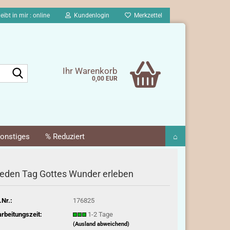
eibt in mir : online
Kundenlogin
Merkzettel
Suche...
Ihr Warenkorb
0,00 EUR
onstiges
% Reduziert
⌂
eden Tag Gottes Wunder erleben
.Nr.:
176825
rbeitungszeit:
1-2 Tage
(Ausland abweichend)