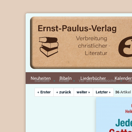
Neuheiten
Bibeln
Liederbücher
Kalender
»
»
»
Startseite
Kinder
Vor- und Erstlesebücher
*Je
« Erster
« zurück
weiter »
Letzter »
36
Artikel