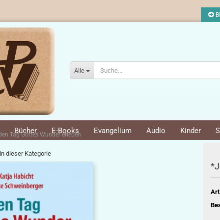
Bl
Alle
Bücher
E-Books
Evangelium
Audio
Kinder
S
den Tag Gottes Wunder erleben
 in dieser Kategorie
*J
Art
Bea