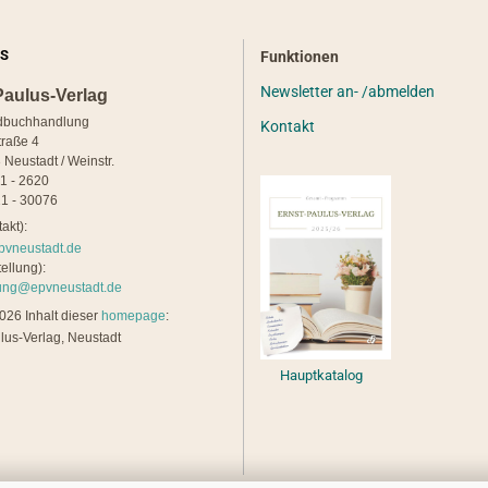
S
Funktionen
Newsletter an- /abmelden
Paulus-Verlag
dbuchhandlung
Kontakt
traße 4
 Neustadt / Weinstr.
21 - 2620
1 - 30076
akt):
pvneustadt.de
ellung):
lung@epvneustadt.de
26 Inhalt dieser
homepage
:
lus-Verlag, Neustadt
Hauptkatalog