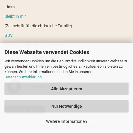
Links
Bleibt in mir
(Zeitschrift für die christliche Familie)
GBV
(weitere ausländische Literatur)
Diese Webseite verwendet Cookies
VdHS
Wir verwenden Cookies um die Benutzerfreundlichkeit unserer Website zu
(weitere evangelistische Literatur)
gewährleisten und Ihnen ein bestmögliches Einkaufserlebnis bieten zu
können. Weitere Informationen finden Sie in unserer
Datenschutzerklärung
.
Sicher einkaufen!
Alle Akzeptieren
Nur Notwendige
Vertrag widerrufen
Weitere Informationen
Internetshop
by Gambio.de © 2026