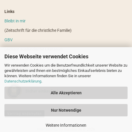
Links
Bleibt in mir
(Zeitschrift für die christliche Familie)
GBV
(weitere ausländische Literatur)
Diese Webseite verwendet Cookies
VdHS
Wir verwenden Cookies um die Benutzerfreundlichkeit unserer Website zu
(weitere evangelistische Literatur)
gewährleisten und Ihnen ein bestmögliches Einkaufserlebnis bieten zu
können. Weitere Informationen finden Sie in unserer
Datenschutzerklärung
.
Sicher einkaufen!
Alle Akzeptieren
Nur Notwendige
Vertrag widerrufen
Weitere Informationen
Internetshop
by Gambio.de © 2026