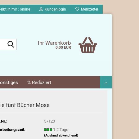
eibt in mir : online
Kundenlogin
Merkzettel
Suche...
Ihr Warenkorb
0,00 EUR
onstiges
% Reduziert
⌂
ie fünf Bücher Mose
.Nr.:
57120
rbeitungszeit:
1-2 Tage
(Ausland abweichend)