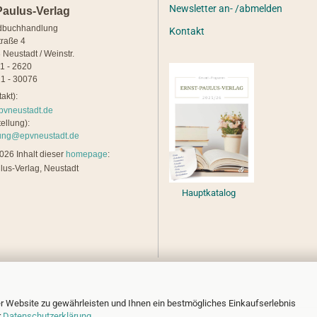
Newsletter an- /abmelden
Paulus-Verlag
dbuchhandlung
Kontakt
traße 4
 Neustadt / Weinstr.
21 - 2620
1 - 30076
akt):
pvneustadt.de
ellung):
lung@epvneustadt.de
26 Inhalt dieser
homepage
:
lus-Verlag, Neustadt
Hauptkatalog
r Website zu gewährleisten und Ihnen ein bestmögliches Einkaufserlebnis
r
Datenschutzerklärung
.