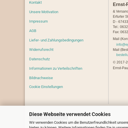
Kontakt
Ernst-
& Versan
Unsere Motivation
Erfurter S
Impressum
D - 67433
Tel.: 063
AGB
Fax: 0632
Mail (Kont
Liefer- und Zahlungsbedingungen
info@e
Widerrufsrecht
Mail (Best
bestel
Datenschutz
©
2017-20
Ernst-Pau
Informationen zu Verteilschriften
Bildnachweise
Cookie Einstellungen
Diese Webseite verwendet Cookies
Vertrag widerrufen
Wir verwenden Cookies um die Benutzerfreundlichkeit unsere
bieten zu können. Weitere Informationen finden Sie in unsere