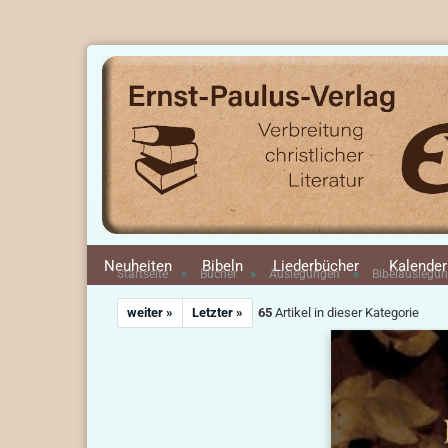
Neuheiten
Bibeln
Liederbücher
Kalender
»
»
»
Startseite
Bücher
Auslegungen
Bibelauslegun
weiter »
Letzter »
65
Artikel in dieser Kategorie