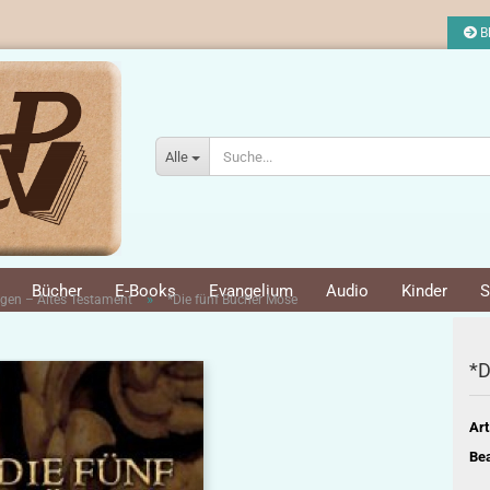
Bl
Alle
Bücher
E-Books
Evangelium
Audio
Kinder
S
»
gen – Altes Testament
*Die fünf Bücher Mose
*D
Art
Bea