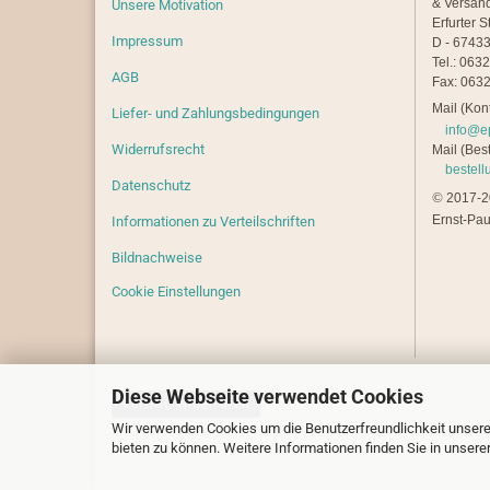
& Versan
Unsere Motivation
Erfurter S
Impressum
D - 67433
Tel.: 063
AGB
Fax: 0632
Mail (Kont
Liefer- und Zahlungsbedingungen
info@e
Widerrufsrecht
Mail (Best
bestel
Datenschutz
©
2017-20
Ernst-Pau
Informationen zu Verteilschriften
Bildnachweise
Cookie Einstellungen
Diese Webseite verwendet Cookies
Vertrag widerrufen
Wir verwenden Cookies um die Benutzerfreundlichkeit unsere
bieten zu können. Weitere Informationen finden Sie in unsere