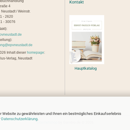
dbuchhandlung
Kontakt
traße 4
 Neustadt / Weinstr.
21 - 2620
1 - 30076
akt):
pvneustadt.de
ellung):
lung@epvneustadt.de
26 Inhalt dieser
homepage
:
lus-Verlag, Neustadt
Hauptkatalog
r Website zu gewährleisten und Ihnen ein bestmögliches Einkaufserlebnis
r
Datenschutzerklärung
.
Internetshop
by Gambio.de © 2026