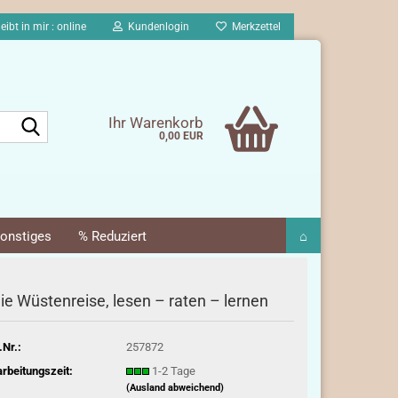
eibt in mir : online
Kundenlogin
Merkzettel
Suche...
Ihr Warenkorb
0,00 EUR
onstiges
% Reduziert
⌂
ie Wüstenreise, lesen – raten – lernen
.Nr.:
257872
rbeitungszeit:
1-2 Tage
(Ausland abweichend)