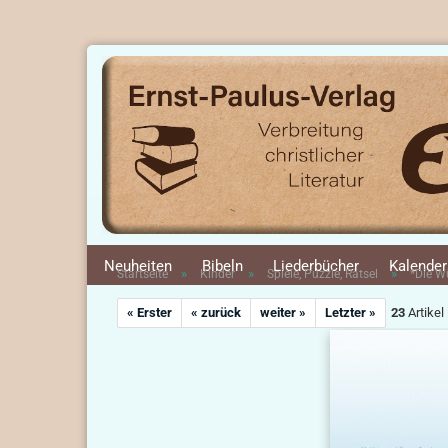
Neuheiten
Bibeln
Liederbücher
Kalender
»
»
»
Startseite
Kinder
Spiele, Puzzle, Rätsel
*Die Wü
« Erster
« zurück
weiter »
Letzter »
23
Artikel