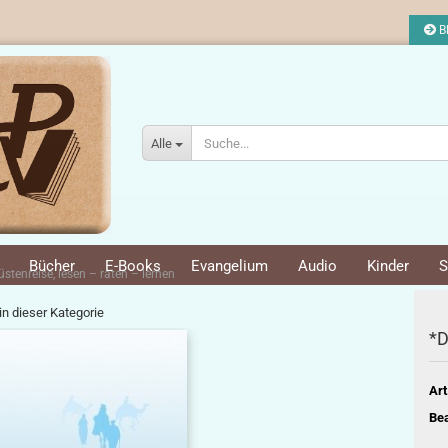
Bl
Alle
Bücher
E-Books
Evangelium
Audio
Kinder
S
stenreise, lesen – raten – lernen
 in dieser Kategorie
*D
Art
Bea