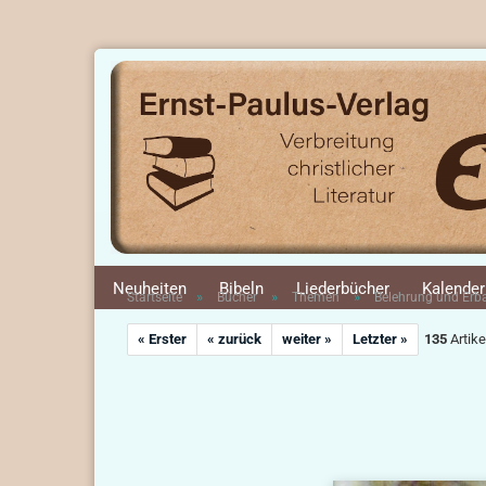
Neuheiten
Bibeln
Liederbücher
Kalender
»
»
»
Startseite
Bücher
Themen
Belehrung und Er
« Erster
« zurück
weiter »
Letzter »
135
Artike