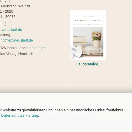
traße 4
 Neustadt / Weinstr.
21 - 2620
1 - 30076
akt):
pvneustadt.de
ellung):
lung@epvneustadt.de
26 Inhalt dieser
homepage
:
lus-Verlag, Neustadt
Hauptkatalog
r Website zu gewährleisten und Ihnen ein bestmögliches Einkaufserlebnis
r
Datenschutzerklärung
.
Internetshop
by Gambio.de © 2026