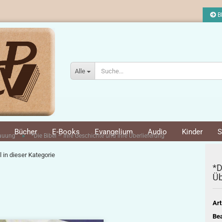
Bl
Alle
Bücher
E-Books
Evangelium
Audio
Kinder
S
»
bauung
*Die Bibel – ihre Geschichte und ihre Überlieferung
l in dieser Kategorie
*D
Üb
Art
Bea