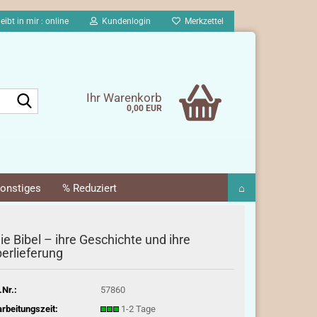
eibt in mir : online
Kundenlogin
Merkzettel
Suche...
Ihr Warenkorb
0,00 EUR
onstiges
% Reduziert
⌂
ie Bibel – ihre Geschichte und ihre
erlieferung
.Nr.:
57860
rbeitungszeit:
1-2 Tage