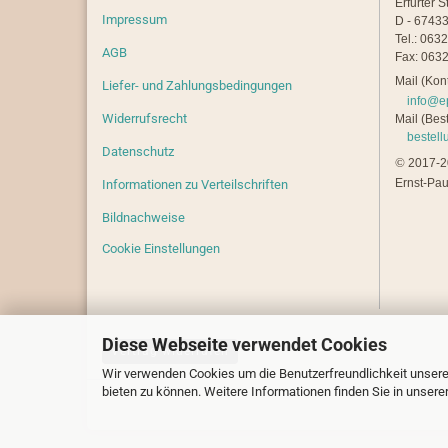
Erfurter S
Impressum
D - 67433
Tel.: 063
AGB
Fax: 0632
Mail (Kont
Liefer- und Zahlungsbedingungen
info@e
Widerrufsrecht
Mail (Best
bestel
Datenschutz
©
2017-20
Ernst-Pau
Informationen zu Verteilschriften
Bildnachweise
Cookie Einstellungen
Diese Webseite verwendet Cookies
Vertrag widerrufen
Wir verwenden Cookies um die Benutzerfreundlichkeit unsere
bieten zu können. Weitere Informationen finden Sie in unsere