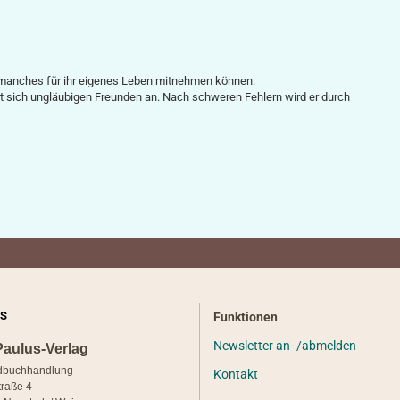
 manches für ihr eigenes Leben mitnehmen können:
ßt sich ungläubigen Freunden an. Nach schweren Fehlern wird er durch
S
Funktionen
Newsletter an- /abmelden
Paulus-Verlag
dbuchhandlung
Kontakt
traße 4