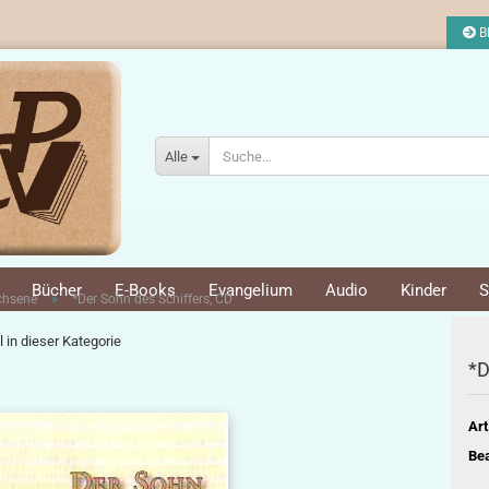
Bl
Alle
Bücher
E-Books
Evangelium
Audio
Kinder
S
»
chsene
*Der Sohn des Schiffers, CD
l in dieser Kategorie
*D
Art
Bea