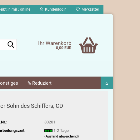
eibt in mir : online
Kundenlogin
Merkzettel
Suche...
Ihr Warenkorb
0,00 EUR
onstiges
% Reduziert
⌂
er Sohn des Schiffers, CD
.Nr.:
80201
rbeitungszeit:
1-2 Tage
(Ausland abweichend)