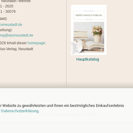
 Neustadt / Weinstr.
21 - 2620
1 - 30076
akt):
pvneustadt.de
ellung):
lung@epvneustadt.de
26 Inhalt dieser
homepage
:
lus-Verlag, Neustadt
Hauptkatalog
r Website zu gewährleisten und Ihnen ein bestmögliches Einkaufserlebnis
r
Datenschutzerklärung
.
Internetshop
by Gambio.de © 2026