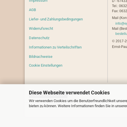
Impressum
D - 67433
Tel.: 063
AGB
Fax: 0632
Mail (Kont
Liefer- und Zahlungsbedingungen
info@e
Widerrufsrecht
Mail (Best
bestel
Datenschutz
©
2017-20
Ernst-Pau
Informationen zu Verteilschriften
Bildnachweise
Cookie Einstellungen
Diese Webseite verwendet Cookies
Vertrag widerrufen
Wir verwenden Cookies um die Benutzerfreundlichkeit unsere
bieten zu können. Weitere Informationen finden Sie in unsere