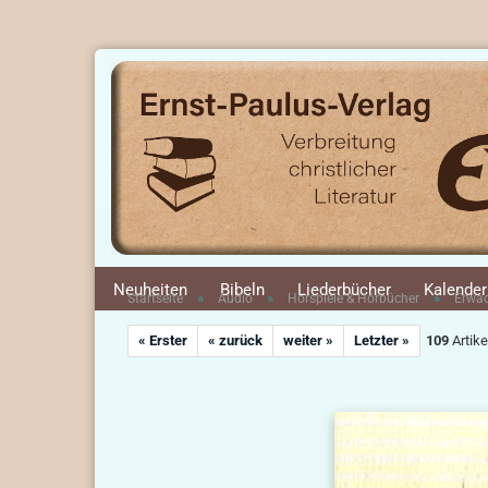
Neuheiten
Bibeln
Liederbücher
Kalender
»
»
»
Startseite
Audio
Hörspiele & Hörbücher
Erwa
« Erster
« zurück
weiter »
Letzter »
109
Artike