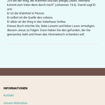
„Ich bin der Weg, die Wahrheit und das [ewige] Leben, niemand
kommt zum Vater denn durch mich“ (Johannes 14,6). Damit sagt Er
uns:
Er ist die Wahrheit in Person.
Er selbst ist die Quelle des Lebens.
Er allein ist der Weg in das Vaterhaus Gottes.
Dieses Buch möchte Sie, liebe Leserin und lieber Leser, ermutigen,
diesem Jesus zu folgen. Dann haben Sie den gefunden, der Sie
grenzenlos liebt und Ihnen das Himmelreich schenken will.
INFORMATIONEN
Kontakt
Unsere Motivation