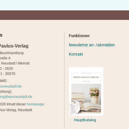
S
Funktionen
Newsletter an- /abmelden
Paulus-Verlag
dbuchhandlung
Kontakt
traße 4
 Neustadt / Weinstr.
21 - 2620
1 - 30076
akt):
pvneustadt.de
ellung):
lung@epvneustadt.de
26 Inhalt dieser
homepage
:
lus-Verlag, Neustadt
Hauptkatalog