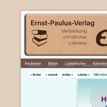
Neuheiten
Bibeln
Liederbücher
Kalender
»
»
»
Startseite
Bücher
Themen
Belehrung und Er
« Erster
« zurück
weiter »
Letzter »
135
Artike