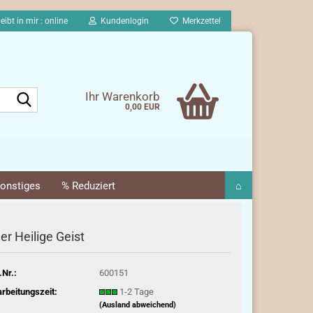
eibt in mir : online
Kundenlogin
Merkzettel
Suche...
Ihr Warenkorb
0,00 EUR
onstiges
% Reduziert
⌂
er Heilige Geist
.Nr.:
600151
rbeitungszeit:
1-2 Tage
(Ausland abweichend)