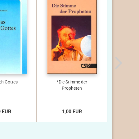
ch Gottes
*Die Stimme der
Die Edel
Propheten
Heilig
0 EUR
1,00 EUR
1,