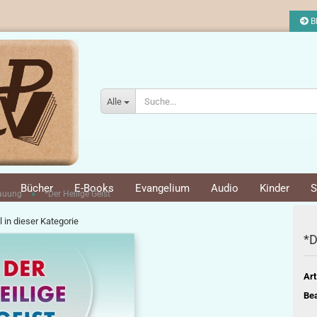
Bl
Alle
Bücher
E-Books
Evangelium
Audio
Kinder
S
»
bauung
*Der Heilige Geist
l in dieser Kategorie
*D
Art
Bea