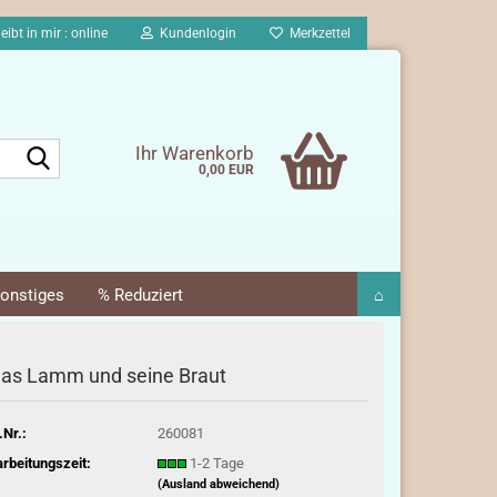
eibt in mir : online
Kundenlogin
Merkzettel
Suche...
Ihr Warenkorb
0,00 EUR
onstiges
% Reduziert
⌂
as Lamm und seine Braut
.Nr.:
260081
rbeitungszeit:
1-2 Tage
(Ausland abweichend)