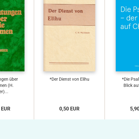
ngen über
*Der Dienst von Elihu
*Die Psa
men (H.
Blick au
r)...
 EUR
0,50 EUR
5,9