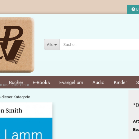
Bl
Alle
Bücher
E-Books
Evangelium
Audio
Kinder
S
 und seine Braut
n dieser Kategorie
*D
Art
Bea