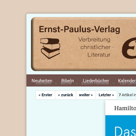
Neuheiten
Bibeln
Liederbücher
Kalender
»
»
»
Startseite
Bücher
Edition Habakuk
*Das Lamm
« Erster
« zurück
weiter »
Letzter »
7
Artikel i