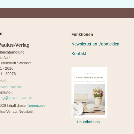
S
Funktionen
Newsletter an- /abmelden
Paulus-Verlag
dbuchhandlung
Kontakt
traße 4
 Neustadt / Weinstr.
21 - 2620
1 - 30076
akt):
pvneustadt.de
ellung):
lung@epvneustadt.de
26 Inhalt dieser
homepage
:
lus-Verlag, Neustadt
Hauptkatalog