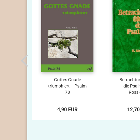
Gottes Gnade
Betrachtu
triumphiert – Psalm
die Psal
78
Rossie
4,90 EUR
12,70