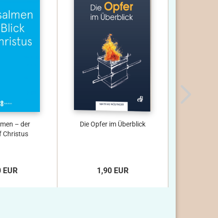
lmen – der
Die Opfer im Überblick
Unabh
f Christus
zwische
Versam
0 EUR
1,90 EUR
1,