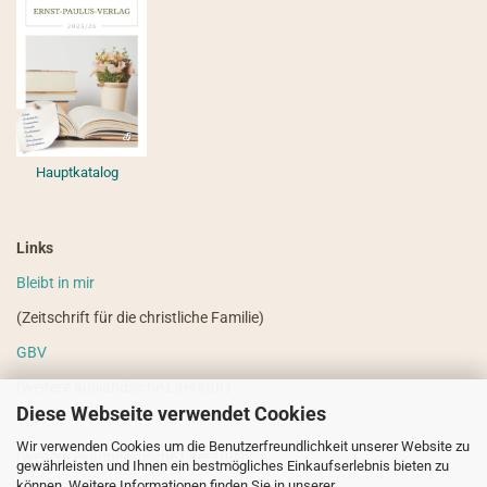
Hauptkatalog
Links
Bleibt in mir
(Zeitschrift für die christliche Familie)
GBV
(weitere ausländische Literatur)
Diese Webseite verwendet Cookies
VdHS
Wir verwenden Cookies um die Benutzerfreundlichkeit unserer Website zu
(weitere evangelistische Literatur)
gewährleisten und Ihnen ein bestmögliches Einkaufserlebnis bieten zu
können. Weitere Informationen finden Sie in unserer