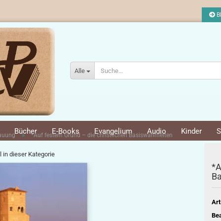
Bl
Alle
Bücher
E-Books
Evangelium
Audio
Kinder
S
»
bauung
*Auf festem Grund – die christlichen Basiswahrheiten
l in dieser Kategorie
*A
Ba
Art
Bea