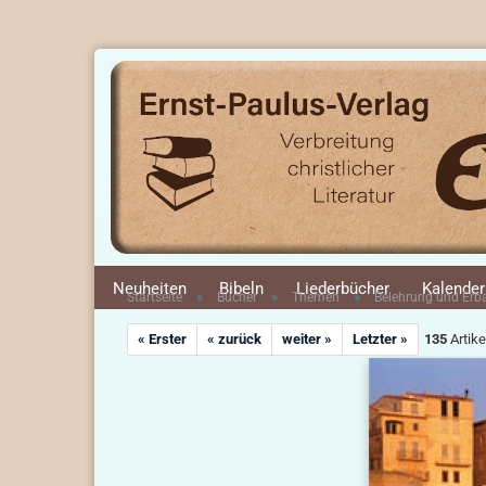
Neuheiten
Bibeln
Liederbücher
Kalender
»
»
»
Startseite
Bücher
Themen
Belehrung und Er
« Erster
« zurück
weiter »
Letzter »
135
Artike