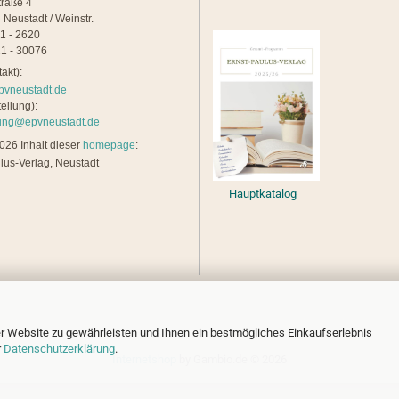
traße 4
 Neustadt / Weinstr.
21 - 2620
1 - 30076
akt):
pvneustadt.de
ellung):
lung@epvneustadt.de
26 Inhalt dieser
homepage
:
lus-Verlag, Neustadt
Hauptkatalog
r Website zu gewährleisten und Ihnen ein bestmögliches Einkaufserlebnis
r
Datenschutzerklärung
.
Internetshop
by Gambio.de © 2026