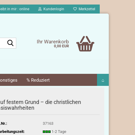
eibt in mir : online
Kundenlogin
Merkzettel
Suche...
Ihr Warenkorb
0,00 EUR
onstiges
% Reduziert
⌂
uf festem Grund – die christlichen
siswahrheiten
.Nr.:
37163
rbeitungszeit:
1-2 Tage