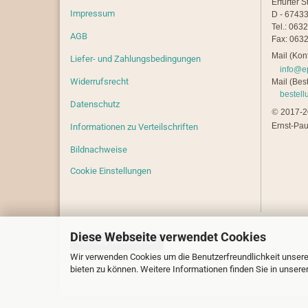
Erfurter S
Impressum
D - 67433
Tel.: 063
AGB
Fax: 0632
Mail (Kont
Liefer- und Zahlungsbedingungen
info@e
Widerrufsrecht
Mail (Best
bestel
Datenschutz
©
2017-20
Ernst-Pau
Informationen zu Verteilschriften
Bildnachweise
Cookie Einstellungen
Diese Webseite verwendet Cookies
Vertrag widerrufen
Wir verwenden Cookies um die Benutzerfreundlichkeit unsere
bieten zu können. Weitere Informationen finden Sie in unsere